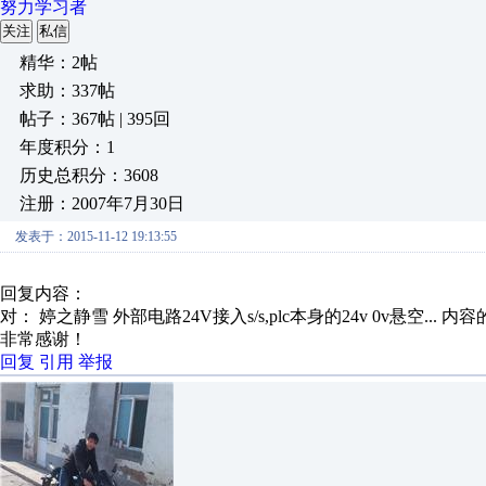
努力学习者
关注
私信
精华：2帖
求助：337帖
帖子：367帖 | 395回
年度积分：1
历史总积分：3608
注册：2007年7月30日
发表于：2015-11-12 19:13:55
回复内容：
对： 婷之静雪
外部电路24V接入s/s,plc本身的24v 0v悬空...
内容
非常感谢！
回复
引用
举报