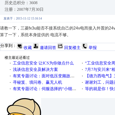
历史总积分：3608
注册：2007年7月30日
发表于：2015-11-12 15:16:14
请教一下，三菱fx3u能否不接系统自己的24v电而接入外置的2
算了一下，系统本身提供的 电流不够。
分享到：
收藏
邀请回答
回复楼主
举报
楼主最近还看过
工业信息安全 让ICS为你做点什么
“工业信息安全周之我见”
·
·
浅谈信息安全及解决方案
7月7与安川来“
·
·
有奖专题讨论：面对低压变频故障，老手是这样解决的！
【德力西电气】三
·
·
寻秘笈、填问卷、赢无人机
谢谢刘工，问题
·
·
有奖专题讨论：伺服选择的“小细节大学问”奖励公告
等的就是你！快来领
·
·