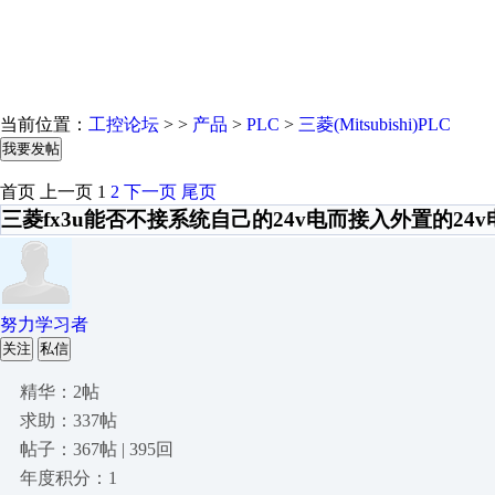
当前位置：
工控论坛
> >
产品
>
PLC
>
三菱(Mitsubishi)PLC
我要发帖
首页
上一页
1
2
下一页
尾页
三菱fx3u能否不接系统自己的24v电而接入外置的24v
努力学习者
关注
私信
精华：2帖
求助：337帖
帖子：367帖 | 395回
年度积分：1