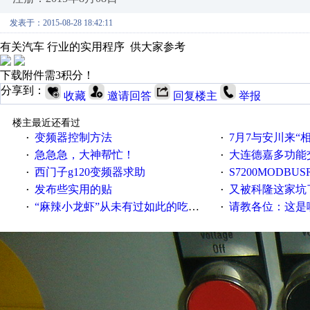
发表于：2015-08-28 18:42:11
有关汽车 行业的实用程序 供大家参考
下载附件需3积分！
分享到：
收藏
邀请回答
回复楼主
举报
楼主最近还看过
变频器控制方法
7月7与安川来“
·
·
急急急，大神帮忙！
大连德嘉多功能
·
·
西门子g120变频器求助
S7200MODBUS
·
·
发布些实用的贴
又被科隆这家坑
·
·
“麻辣小龙虾”从未有过如此的吃法！
请教各位：这是哪
·
·