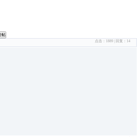
发帖
点击：
1889
| 回复：
14