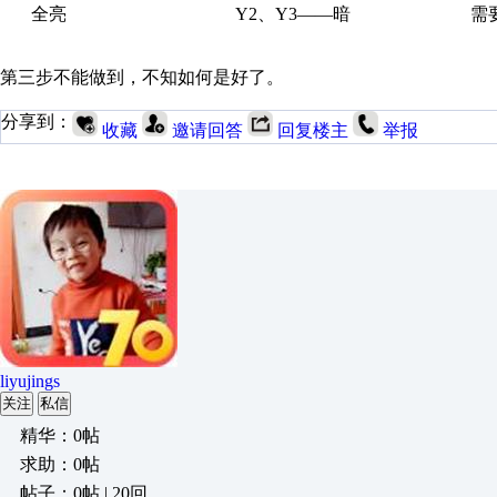
全亮 Y2、Y3——暗 需要：Y2
第三步不能做到，不知如何是好了。
分享到：
收藏
邀请回答
回复楼主
举报
liyujings
关注
私信
精华：0帖
求助：0帖
帖子：0帖 | 20回