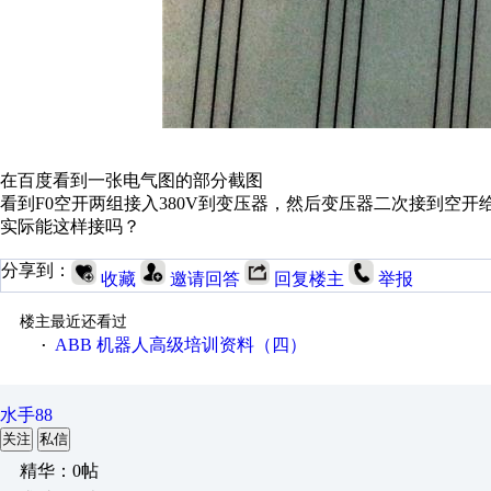
在百度看到一张电气图的部分截图
看到F0空开两组接入380V到变压器，然后变压器二次接到空开
实际能这样接吗？
分享到：
收藏
邀请回答
回复楼主
举报
楼主最近还看过
ABB 机器人高级培训资料（四）
·
水手88
关注
私信
精华：0帖