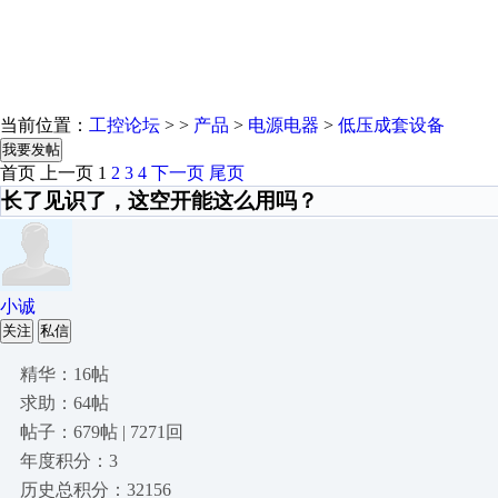
当前位置：
工控论坛
> >
产品
>
电源电器
>
低压成套设备
我要发帖
首页
上一页
1
2
3
4
下一页
尾页
长了见识了，这空开能这么用吗？
小诚
关注
私信
精华：16帖
求助：64帖
帖子：679帖 | 7271回
年度积分：3
历史总积分：32156