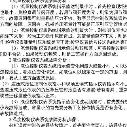
1.流量控制仪表系统故障分析：
（1）流量控制仪表系统指示值达到最小时，首先检查现场检
也最小，则检查调节阀开度，若调节阀开度为零，则常为调节
常，故障原因很可能是系统压力不够、数字显示控制仪系统管
方面的故障，原因有：孔板差压流量计可能是正压引压导管堵;
（2）流量控制仪表系统指示值达到最大时，则检测仪表也常
能降下来则一般为工艺操作原因造成。若流量值降不下来，则
作;检查仪表测量引压系统是否正常;检查仪表信号传送系统是否
（3）流量控制仪表系统指示值波动较频繁，可将控制改到手
PID不合适，如果波动仍频繁，则是工艺操作方面原因造成。
2.液位控制仪表系统故障分析：
（1）液位控制仪表系统指示值变化到最大或最小时，可以先
遥控液位，看液位变化情况。如液位可以稳定在一定的范围，则
障，要从工艺方面查找原因。
（2）差压式液位控制仪表指示和现场直读式指示仪表指示对不
查差压式液位仪表的负压导压管封液是否有渗漏;若有渗漏，重
调整迁移量使仪表指示正常。
（3）液位控制仪表系统指示值变化波动频繁时，首先要分析
仪表故障造成。容量小的首先要分析工艺操作情况是否有变化
表故障造成。
3.温度控制仪表系统故障分析步骤：
分析温度控制仪表系统故障时，首先要注意两点：该系统仪表