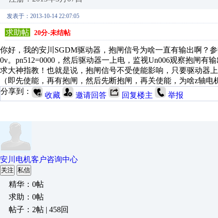
发表于：2013-10-14 22:07:05
求助帖
20分-未结帖
你好，我的安川SGDM驱动器，抱闸信号为啥一直有输出啊？参数pn50
0v。pn512=0000，然后驱动器一上电，监视Un006观察
求大神指教！也就是说，抱闸信号不受使能影响，只要驱动器
（即先使能，再有抱闸，然后先断抱闸，再关使能，为啥z轴电
分享到：
收藏
邀请回答
回复楼主
举报
安川电机客户咨询中心
关注
私信
精华：0帖
求助：0帖
帖子：2帖 | 458回