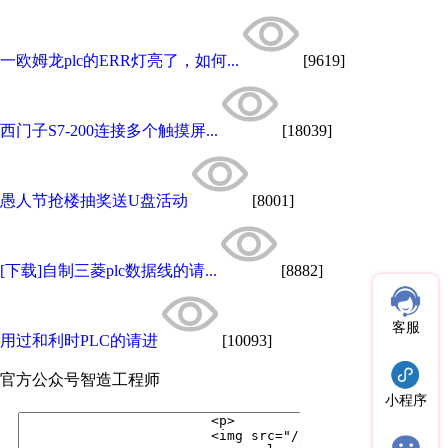
一欧姆龙plc的ERR灯亮了，如何...
[9619]
西门子S7-200连接多个触摸屏...
[18039]
愚人节抢楼抽奖送U盘活动
[8001]
[下载]自制三菱plc数据线的请...
[8882]
客服
用过和利时PLC的请进
[10093]
官方公众号
智造工程师
小程序