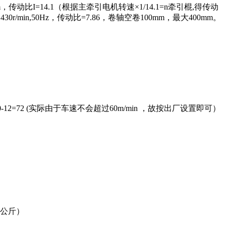
m，传动比I=14.1（根据主牵引电机转速×1/14.1=n牵引棍,得传动
r/min,50Hz，传动比=7.86，卷轴空卷100mm，最大400mm。
厂F0-12=72 (实际由于车速不会超过60m/min ，故按出厂设置即可）
8公斤）