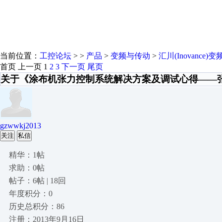
当前位置：
工控论坛
> >
产品
>
变频与传动
>
汇川(Inovance)
首页
上一页
1
2
3
下一页
尾页
关于《涂布机张力控制系统解决方案及调试心得——
gzwwkj2013
关注
私信
精华：1帖
求助：0帖
帖子：6帖 | 18回
年度积分：0
历史总积分：86
注册：2013年9月16日