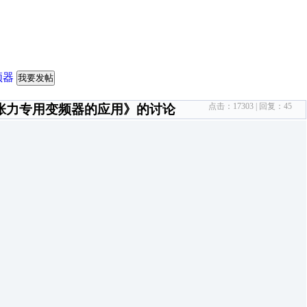
变频器
我要发帖
点击：
17303
| 回复：
45
张力专用变频器的应用》的讨论