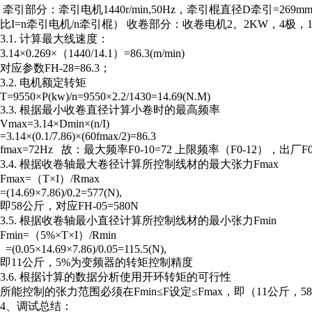
牵引部分：牵引电机1440r/min,50Hz，牵引棍直径D牵引=269m
比I=n牵引电机/n牵引棍） 收卷部分：收卷电机2。2KW，4极，1430
3.1. 计算最大线速度：
3.14×0.269×（1440/14.1）=86.3(m/min)
对应参数FH-28=86.3；
3.2. 电机额定转矩
T=9550×P(kw)/n=9550×2.2/1430=14.69(N.M)
3.3. 根据最小收卷直径计算小卷时的最高频率
Vmax=3.14×Dmin×(n/I)
=3.14×(0.1/7.86)×(60fmax/2)=86.3
fmax=72Hz 故：最大频率F0-10=72 上限频率（F0-12），出
3.4. 根据收卷轴最大卷径计算所控制线材的最大张力Fmax
Fmax=（T×I）/Rmax
=(14.69×7.86)/0.2=577(N),
即58公斤，对应FH-05=580N
3.5. 根据收卷轴最小直径计算所控制线材的最小张力Fmin
Fmin=（5%×T×I）/Rmin
=(0.05×14.69×7.86)/0.05=115.5(N),
即11公斤，5%为变频器的转矩控制精度
3.6. 根据计算的数据分析使用开环转矩的可行性
所能控制的张力范围必须在Fmin≤F设定≤Fmax，即（11公斤，5
4、调试总结：