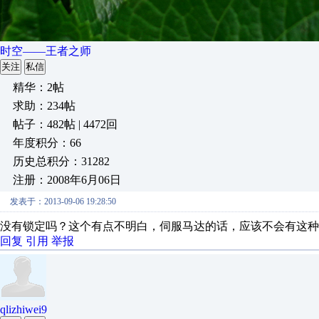
时空——王者之师
关注
私信
精华：2帖
求助：234帖
帖子：482帖 | 4472回
年度积分：66
历史总积分：31282
注册：2008年6月06日
发表于：2013-09-06 19:28:50
没有锁定吗？这个有点不明白，伺服马达的话，应该不会有这种
回复
引用
举报
qlizhiwei9