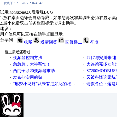
发表于：2013-07-02 16:41:42
试用igongkong2.0后发现BUG：
1.放在桌面边缘会自动隐藏，如果想再次将其调出必须在显示
2.最小化后双击任务栏图标无法调出助手。
建议：
用户信息可以直接在助手桌面显示。
分享到：
收藏
邀请回答
回复楼主
举报
楼主最近还看过
变频器控制方法
7月7与安川来“
·
·
急急急，大神帮忙！
大连德嘉多功能
·
·
西门子g120变频器求助
S7200MODBUS
·
·
发布些实用的贴
又被科隆这家坑
·
·
“麻辣小龙虾”从未有过如此的吃法！
请教各位：这是哪
·
·