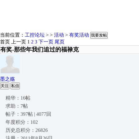
当前位置：
工控论坛
> >
活动
>
有奖活动
我要发帖
首页
上一页
1
2
3
下一页
尾页
有奖-那些年我们追过的福禄克
墨之殇
关注
私信
精华：16帖
求助：7帖
帖子：397帖 | 4077回
年度积分：102
历史总积分：26826
注册：2011年8月26日