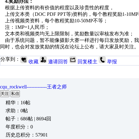
4.
奖励办法：
根据上传资料的有价值的程度以及珍贵性的程度，
上传文本类（DOC PDF PPT等)资料的，每个教程奖励1-10M
上传视频类资料，每个教程奖励10-50MP不等；
注：1MP=1人民币；
文本类和视频类均无上限限制，奖励数量以审核发布为准；
由于系统问题，暂不能像摄影大赛一样进行每日发放奖励，我
同时，也会对发放奖励的情况在论坛上公布，请大家及时关注。
分享到：
收藏
邀请回答
回复楼主
举报
cqu_rockwell-------------王者之师
关注
私信
精华：16帖
求助：0帖
帖子：686帖 | 8694回
年度积分：0
历史总积分：57901