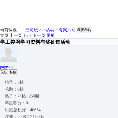
当前位置：
工控论坛
> >
活动
>
有奖活动
我要发帖
首页
上一页
1
2
3
下一页
尾页
学工控网学习资料有奖征集活动
pagesev
关注
私信
精华：5帖
求助：0帖
帖子：74帖 | 250回
年度积分：0
历史总积分：40654
注册：2008年7月28日