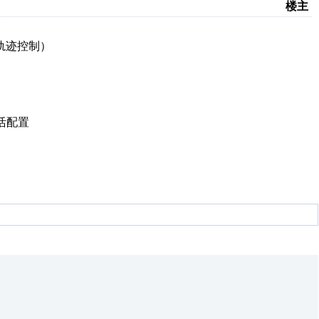
楼主
轨迹控制）
灵活配置