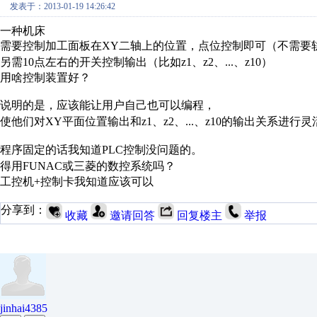
发表于：2013-01-19 14:26:42
一种机床
需要控制加工面板在XY二轴上的位置，点位控制即可（不需要
另需10点左右的开关控制输出（比如z1、z2、...、z10）
用啥控制装置好？
说明的是，应该能让用户自己也可以编程，
使他们对
XY平面位置输出和
z1、z2、...、z10的输出关系进行
程序固定的话我知道PLC控制没问题的。
得用FUNAC或三菱的数控系统吗？
工控机+控制卡我知道应该可以
分享到：
收藏
邀请回答
回复楼主
举报
jinhai4385