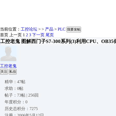
当前位置：
工控论坛
> >
产品
>
PLC
我要发帖
首页
上一页
1
2
3
下一页
尾页
工控老鬼 图解西门子S7-300系列(3)利用CPU、OB3
工控老鬼
关注
私信
精华：47帖
求助：0帖
帖子：73帖 | 256回
年度积分：0
历史总积分：7275
注册：2006年5月12日