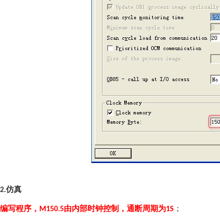
仿真
2.
编写程序，
由内部时钟控制，通断周期为
；
M150.5
1S