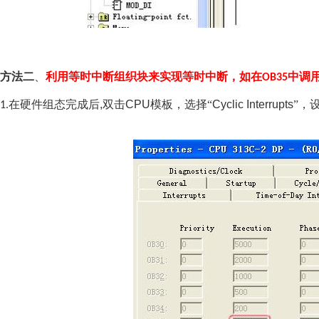
方法二
、
利用等时中断组织块来实现等时中断，如在
中调
OB35
在硬件组态完成后,双击CPU模板
，选择“
Cyclic Interrupts
”，
1.