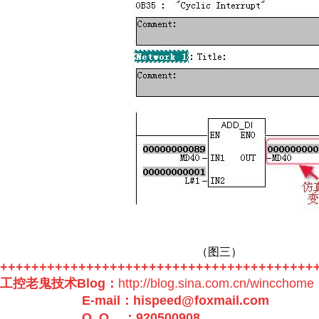
（图三）
++++++++++++++++++++++++++++++++++++++++
工控老鬼技术Blog：
http://blog.sina.com.cn/wincchome
E-mail：
hispeed@foxmail.com
Q Q ：
920500908