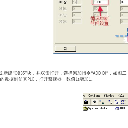
新建“
”块，并双击打开，选择累加指令“
”，如图二
2.
OB35
ADD DI
的数据到仿真
，打开监视器，数值
增加
。
PLC
1s
1