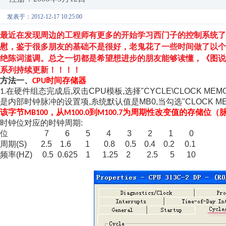
发表于：2012-12-17 10:25:00
最近在发现周边的工程师有更多的开始学习西门子的控制系统了
慰，鉴于很多朋友的基础不是很好，老鬼花了一些时间做了以个
绝陈词滥调。总之一切都是希望想进
步的朋友能够读懂，《图说西
系列
持续更新！！！！
方法一、
时间存储器
CPU
在硬件组态完成后,双击CPU模板,选择"CYCLE\CLOCK ME
1.
是内部时钟脉冲的设置项,糸统默认值是MB0,当勾选"CLOCK
M
该字节
，从
到
为周期性改变值的存储位（
MB100
M100.0
M100.7
时钟位对应的时钟周期:
位 7 6 5 4 3 2 1 0
周期(S) 2.5 1.6 1 0.8 0.5 0.4 0.2 0.1
频率(HZ) 0.5 0.625 1 1.25 2 2.5 5 10