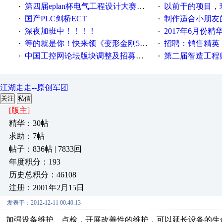
第四届eplan杯电气工程设计大赛报名啦！！！
以前干的项目，现在不
·
·
国产PLC剑桥ECT
制作适合小朋友
·
·
深夜加班中！！！！
2017年6月份
·
·
等的就是你！快来领《变形金刚5》观影券
招聘：销售精英
·
·
中国工控网论坛版块调整及招募版主公告
第二届智造工程师节投
·
·
江湖走走--原创军团
关注
私信
[版主]
精华：30帖
求助：7帖
帖子：836帖 | 7833回
年度积分：193
历史总积分：46108
注册：2001年2月15日
发表于：2012-12-11 00:40:13
加强设备维护、点检，开展改善性的维护，可以延长设备的生