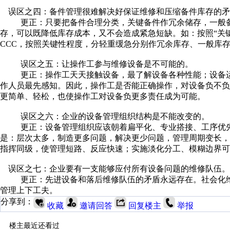
误区之四：备件管理很难解决好保证维修和压缩备件库存的矛
更正：只要把备件合理分类，关键备件作冗余储存，一般备
存，可以既降低库存成本，又不会造成紧急短缺。如：按照“关键
CCC，按照关键性程度，分轻重缓急分别作冗余库存、一般库
误区之五：让操作工参与维修设备是不可能的。
更正：操作工天天接触设备，最了解设备各种性能；设备运
作人员最先感知。因此，操作工是否能正确操作，对设备负不
更简单、轻松，也使操作工对设备负更多责任成为可能。
误区之六：企业的设备管理组织结构是不能改变的。
更正：设备管理组织应该朝着扁平化、专业搭接、工序优先
是：层次太多，制造更多问题，解决更少问题，管理周期变长
指挥同级，使管理短路、反应快速；实施淡化分工、模糊边界
误区之七：企业要有一支能够应付所有设备问题的维修队伍。
更正：先进设备和落后维修队伍的矛盾永远存在。社会化维
管理上下工夫。
分享到：
收藏
邀请回答
回复楼主
举报
楼主最近还看过