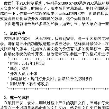
做西门子PLC控制系统，特别是S7300 S7400系列PLC
人负责的小系统，时间长了，版本尚且容易混乱。更何况团队
试想一下，你将一个错误的版本download到PLC中，但是
效提高自动化系统开发和调试的效率。这个毋庸置疑。
下面老鬼就结合自己多年的经验，抛砖引玉，给大家介绍一些
1、流传有序
控制系统的软件，从无到有，从有到完善。是一个客观的过程
录。哪怕是细小的功能改进也应该被记录。这样就能够保证，
找回正确的版本。这如果古董文物的价值有很多的衡量标准，其
自动化系统的软件开发，修改记录可以参照一下的格式来进行
‘+++++++++++++++++++++++++++++++++++++++++++++
’
时间：2012年1月1日
’ 地点：深圳
’
开发人员：小张
‘
问题描述：阀门打开关闭，新增加液位控制条件
‘
测试结果：软件修改后
‘++++++++++++++++++++++++++++++++++++++++++++++
2、统一的归档
在项目开发，设计，调试过程中产生的项目文件，应当在每天
放置在一个以项目名称命名的文件夹内。然后对文件夹打包压缩