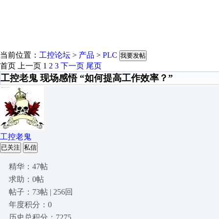
当前位置：
工控论坛
>
产品
>
PLC
我要发帖
首页
上一页
1
2
3
下一页
尾页
工控老鬼 现场感悟 “如何提高工作效率？”
工控老鬼
已关注
私信
精华：47帖
求助：0帖
帖子：73帖 | 256回
年度积分：0
历史总积分：7275