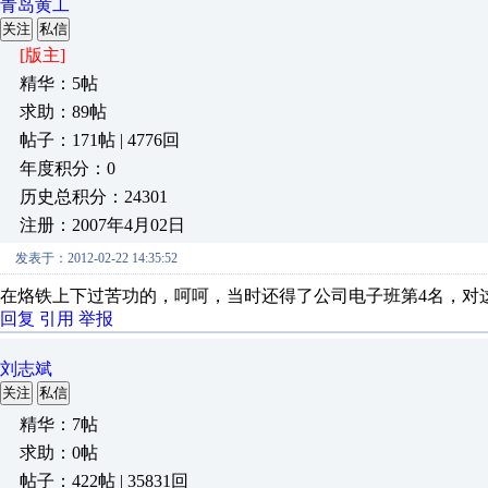
青岛黄工
关注
私信
[版主]
精华：5帖
求助：89帖
帖子：171帖 | 4776回
年度积分：0
历史总积分：24301
注册：2007年4月02日
发表于：2012-02-22 14:35:52
在烙铁上下过苦功的，呵呵，当时还得了公司电子班第4名，对
回复
引用
举报
刘志斌
关注
私信
精华：7帖
求助：0帖
帖子：422帖 | 35831回