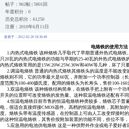
帖子：962帖 | 5801回
年度积分：0
历史总积分：61250
注册：2010年6月11日
发表于：2012-02-20 18:36:49
电烙铁的使用方法
1.内热式电烙铁 该种烙铁几乎取代了早期普通外热式电烙铁
只20瓦的内热式电烙铁的功能与早期的25-40瓦的外热式电
内热式烙铁常用的是15W.20W.25W.30W和40W等几种，
2.调温电烙铁 普通的内热式烙铁其烙铁头的温度是不能改变
烙铁则不同，它的功率最大是60瓦，并附加一个功率控制器（
度范围为100-400摄氏度。配用的烙铁头为长寿头，售价100-16
3.双温电烙铁 该种烙铁结构简单，在烙铁手把上附有一个功率
开关的位置即可改变烙铁的发热量。这种双温电烙铁还配有不
4.恒温电烙铁目前市售的恒温电烙铁种类较多，烙铁芯子普遍
电，很适合直接焊接CMOS器件。高档的恒温电烙铁，其附加的
度。烙铁头带有温度传感器，在控制器上可由人工改变焊接时
的这种恒温电烙铁，其售价按附加装置的功能不同，价位不等，
5.应急用的电池供电烙铁 这是一种供野外作业或电子爱好者