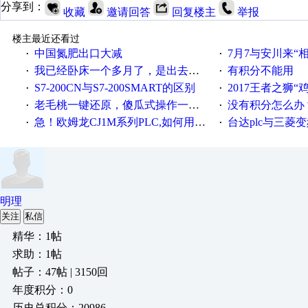
分享到：
收藏
邀请回答
回复楼主
举报
楼主最近还看过
中国氮肥出口大减
7月7与安川来“
·
·
我已经卧床一个多月了，是出去安装机械手在高速遭遇车祸所致:大家工作都要特别注意啊
有积分不能用
·
·
S7-200CN与S7-200SMART的区别
2017王者之狮“鸡”情签到
·
·
老毛桃一键还原，傻瓜式操作一键轻松备份还原；程序为向导式安装，一键即可实现自动备份或还原系统。
没有积分怎么办
·
·
急！欧姆龙CJ1M系列PLC,如何用时间控制变频器。要求时间在组态王中可以自由输入！拜托各位大神了！
台达plc与三菱
·
·
明理
关注
私信
精华：1帖
求助：1帖
帖子：47帖 | 3150回
年度积分：0
历史总积分：20986