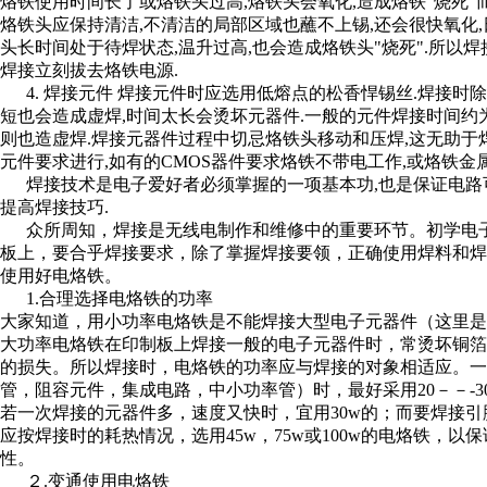
烙铁使用时间长了或烙铁头过高,烙铁头会氧化,造成烙铁"烧死"
烙铁头应保持清洁,不清洁的局部区域也蘸不上锡,还会很快氧化
头长时间处于待焊状态,温升过高,也会造成烙铁头"烧死".所以焊
焊接立刻拔去烙铁电源.
4. 焊接元件 焊接元件时应选用低熔点的松香悍锡丝.焊接时
短也会造成虚焊,时间太长会烫坏元器件.一般的元件焊接时间约为
则也造虚焊.焊接元器件过程中切忌烙铁头移动和压焊,这无助于
元件要求进行,如有的CMOS器件要求烙铁不带电工作,或烙铁金
焊接技术是电子爱好者必须掌握的一项基本功,也是保证电路
提高焊接技巧.
众所周知，焊接是无线电制作和维修中的重要环节。初学电子
板上，要合乎焊接要求，除了掌握焊接要领，正确使用焊料和
使用好电烙铁。
1.合理选择电烙铁的功率
大家知道，用小功率电烙铁是不能焊接大型电子元器件（这里
大功率电烙铁在印制板上焊接一般的电子元器件时，常烫坏铜
的损失。所以焊接时，电烙铁的功率应与焊接的对象相适应。一
管，阻容元件，集成电路，中小功率管）时，最好采用20－－-
若一次焊接的元器件多，速度又快时，宜用30w的；而要焊接
应按焊接时的耗热情况，选用45w，75w或100w的电烙铁，
性。
２.变通使用电烙铁