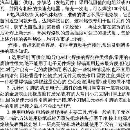
汽车电瓶）供电。烙铁芯（发热元件）采用低阻值的电阻丝或PTC元件。
瓦，并附有相应的快速充电器，每充一次电，可以焊接100个以
6.热风焊烙铁 又称气体烙铁，准确的讲它不属于电烙铁，它
苗附近空间就升温，达到焊接目的。这种烙铁专用于贴片元件的
铁时，调节火苗温度到需要值（凭经验），再让火苗在需拆的
后补焊上新元件。热风焊烙铁的最高温度可达1300摄式度，售价2
上述介绍的各种烙铁，均可在市场上购到。
焊接，看起来简单容易。初学者真动手焊接时,常涉及到诸多问
接的基本知识.
1.选用焊剂 可供金属(导电材料)焊接的焊剂种类很多,常用的有
腐蚀性很大,绝不能用于电子元件焊接.焊锡膏用起来最方便,但
性,对元件仍有一定的腐蚀作用,所以,除一些特殊情况外,也不
酒精溶剂.因松香是中性物质,对元件无腐蚀作用.需要注意,焊接
一种松香焊锡丝(焊锡丝是空心的,空心处灌满松香),使用效果不错
2. 元器件引脚的清洁 电子元器件的金属引脚常有一层氧化物
处的金属表面用橡皮擦打磨光洁.有的人常用小刀去刮引脚上的氧
理,目的是使元器件引脚易于焊接.若小刀刮去元器件引脚的表面
件的引脚,焊接之后才不会出“虚焊”.
3. 使用电烙铁 电烙铁是焊接的主要工具,焊接一般的电子元器件
要"上锡",方法是用砂纸或锉刀事先把烙铁头打磨干净,接上电源
烙铁头表面就会附上一层光亮的锡,烙铁就能使用了.没有上过锡的