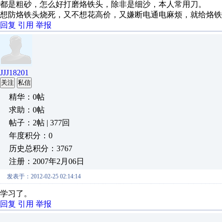
都是粗砂，怎么好打磨烙铁头，除非是细沙，本人常用刀。
想防烙铁头烧死，又不想花高价，又嫌断电通电麻烦，就给烙铁头准
回复
引用
举报
JJJ18201
关注
私信
精华：0帖
求助：0帖
帖子：2帖 | 377回
年度积分：0
历史总积分：3767
注册：2007年2月06日
发表于：2012-02-25 02:14:14
学习了。
回复
引用
举报