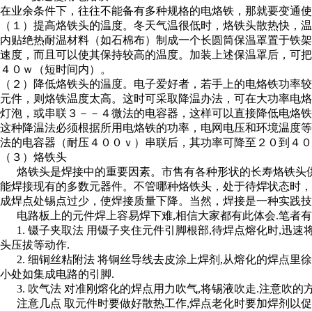
在业余条件下，往往不能备有多种规格的电烙铁，那就要变通使
（１）提高烙铁头的温度。冬天气温很低时，烙铁头散热快，
内贴绝热耐温材料（如石棉布）制成一个长圆筒保温罩置于铁
速度，而且可以使其保持较高的温度。加装上述保温罩后，可
４０ｗ（短时间内）。
（２）降低烙铁头的温度。电子爱好者，若手上的电烙铁功率
元件，则烙铁温度太高。这时可采取降温办法，可在大功率电烙铁
灯泡，或串联３－－４微法的电容器，这样可以直接降低电烙
这种降温法必须根据所用电烙铁的功率，电网电压和环境温度
法的电容器（耐压４００ｖ）串联后，其功率可降至２０到４０
（３）烙铁头
烙铁头是焊接中的重要因素。市售有各种形状的长寿烙铁头供
能焊接现有的多数元器件。不管哪种烙铁头，处于待焊状态时
成焊点处锡点过少，使焊接质量下降。当然，焊接是一种实践技
电路板上的元件焊上容易焊下难,相信大家都有此体会.笔者有
1. 镊子夹取法 用镊子夹住元件引脚根部,待焊点熔化时,迅速
头压拔等动作.
2. 细铜丝粘附法 将铜丝导线去皮涂上焊剂,从熔化的焊点里
小处如集成电路的引脚.
3. 吹气法 对准刚熔化的焊点用力吹气,将锡液吹走.注意吹的
注意几点 取元件时要做好散热工作,焊点老化时要加焊剂以促