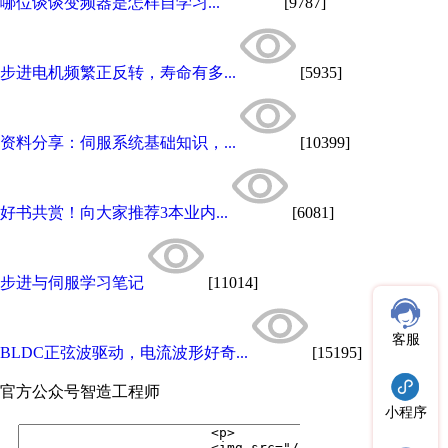
哪位谈谈变频器是怎样自学习...
[9787]
步进电机频繁正反转，寿命有多...
[5935]
资料分享：伺服系统基础知识，...
[10399]
好书共赏！向大家推荐3本业内...
[6081]
步进与伺服学习笔记
[11014]
客服
BLDC正弦波驱动，电流波形好奇...
[15195]
官方公众号
智造工程师
小程序