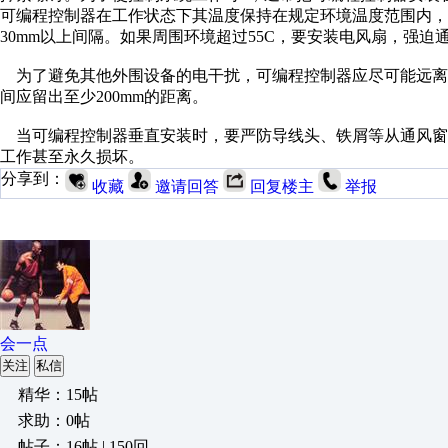
可编程控制器在工作状态下其温度保持在规定环境温度范围内
30mm以上间隔。如果周围环境超过55C，要安装电风扇，强迫
为了避免其他外围设备的电干扰，可编程控制器应尽可能远离
间应留出至少200mm的距离。
当可编程控制器垂直安装时，要严防导线头、铁屑等从通风窗
工作甚至永久损坏。
分享到：
收藏
邀请回答
回复楼主
举报
会一点
关注
私信
精华：15帖
求助：0帖
帖子：16帖 | 150回