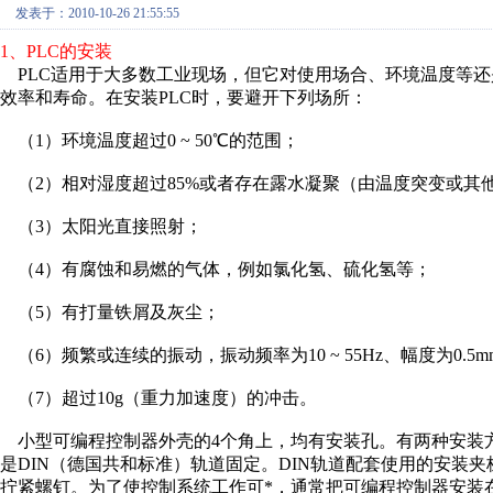
发表于：2010-10-26 21:55:55
1、PLC的安装
PLC适用于大多数工业现场，但它对使用场合、环境温度等还
效率和寿命。在安装PLC时，要避开下列场所：
（1）环境温度超过0 ~ 50℃的范围；
（2）相对湿度超过85%或者存在露水凝聚（由温度突变或其
（3）太阳光直接照射；
（4）有腐蚀和易燃的气体，例如氯化氢、硫化氢等；
（5）有打量铁屑及灰尘；
（6）频繁或连续的振动，振动频率为10 ~ 55Hz、幅度为0.5
（7）超过10g（重力加速度）的冲击。
小型可编程控制器外壳的4个角上，均有安装孔。有两种安装
是DIN（德国共和标准）轨道固定。DIN轨道配套使用的安装
拧紧螺钉。为了使控制系统工作可*，通常把可编程控制器安装