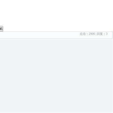
帖
点击：
2906
| 回复：
3