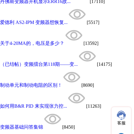
丹佛斯变频器开机显示ERR16故...
[17110]
爱德利 AS2-IPM 变频器想恢复...
[5517]
关于4-20MA的，电压是多少？
[13592]
（已结帖）变频擂台第118期——变...
[14175]
制动单元和制动电阻的区别！
[8690]
如何用B&R PID 来实现张力控...
[11263]
客服
变频器基础问答集锦
[8450]