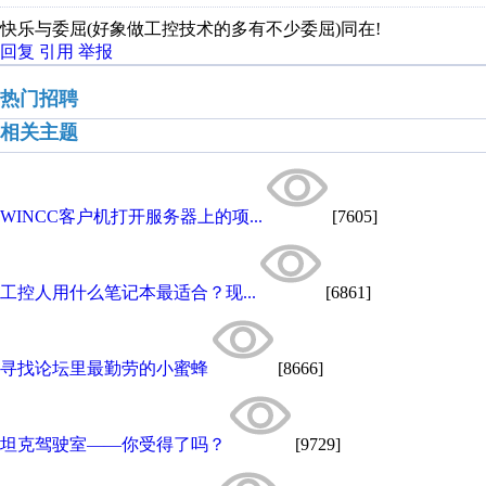
快乐与委屈(好象做工控技术的多有不少委屈)同在!
回复
引用
举报
热门招聘
相关主题
WINCC客户机打开服务器上的项...
[7605]
工控人用什么笔记本最适合？现...
[6861]
寻找论坛里最勤劳的小蜜蜂
[8666]
坦克驾驶室——你受得了吗？
[9729]