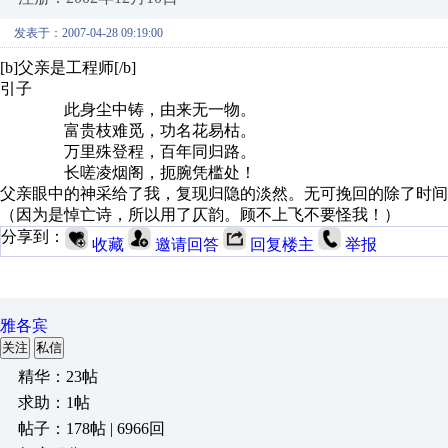
发表于：2007-04-28 09:19:00
[b]父亲是工程师[/b]
引子
此身尘中铸，由来无一物。
富贵枝难觅，功名花易枯。
万里殊登程，百年同归路。
长嗟凌烟阁，扼腕凭槛处！
父亲眼中的神采给了我，复现归隐的淡然。无可挽回的除了时间
（因为是悼亡诗，所以用了仄韵。顾不上飞不要怪我！）
分享到：
收藏
邀请回答
回复楼主
举报
雅各宾
关注
私信
精华：23帖
求助：1帖
帖子：178帖 | 6966回