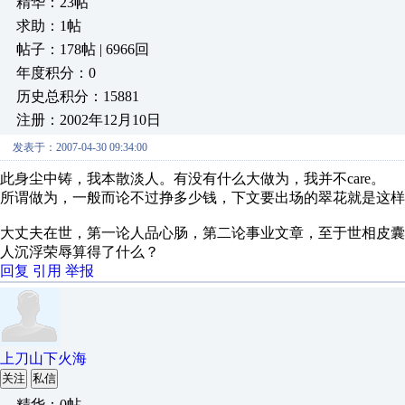
精华：23帖
求助：1帖
帖子：178帖 | 6966回
年度积分：0
历史总积分：15881
注册：2002年12月10日
发表于：2007-04-30 09:34:00
此身尘中铸，我本散淡人。有没有什么大做为，我并不care。
所谓做为，一般而论不过挣多少钱，下文要出场的翠花就是这样
大丈夫在世，第一论人品心肠，第二论事业文章，至于世相皮
人沉浮荣辱算得了什么？
回复
引用
举报
上刀山下火海
关注
私信
精华：0帖