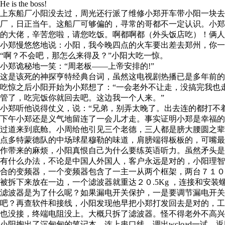
He is the boss!
上东船厂小阳没去过，周光还行派了维修小郑开车带小阳一块
厂，日正当午。这船厂可够偏的，寻常的哥都不一定认识。小
的大佬，辛苦您啦，请您吃饭。啊都啊都（外头饭店吃）！俩
小郑慢悠悠地说：小阳，我今晚四点的火车要出差去郑州，你一
“啊？不会吧，那怎么来得及？”小阳大吃一惊。
小郑诡秘地一笑：“周老板――上帝安排的!”
这是该死的神探亨特经典台词，虽然这电视剧热播已是多年前的
吃惊之后小阳开始为小郑想了：“一会老外不让走，没搞完我也
管了，吃完饭你就回去吧。这边我一个人来。”
小郑听他说得仗义，说：“兄弟，别弄太晚了。出去连的都打不着
下午小郑还是义气地留连了一会儿才走。事实证明小郑是幸福
过道来到底舱。小周给他引见三个老德，三人都是膀大腰圆之
点多特蒙德队的中场球星穆勒的味道，肩膀端得板板的，可嘴
作带来的麻烦，小阳真恨自己为什么要练英语听力。虽然矛头是
有什么办法，不论是中国人外国人，客户永远是对的，小阳理
合的变频器，一个变频器包含了一主一从两个框架，两台７１
被拆下来放在一边，一个滤波器就重达２０.5Kg ，连接和安
滤波器是为了什么呢？如果漏电开关保护，一是要调节漏电开
吧？再查软件和接线，小阳发现他早把小郑打发回去是对的，
也没接，终端电阻没上。大概只拆了滤波器。怪不得老外不高兴
小阳掏出了沉甸甸的笔记本，连上串口线，调出wcload一试