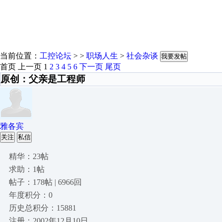
当前位置：
工控论坛
> >
职场人生
>
社会杂谈
我要发帖
首页
上一页
1
2
3
4
5
6
下一页
尾页
原创：父亲是工程师
雅各宾
关注
私信
精华：23帖
求助：1帖
帖子：178帖 | 6966回
年度积分：0
历史总积分：15881
注册：2002年12月10日