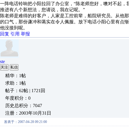
一阵电话铃响把小阳拉回了办公室，“陈老师您好，噢对不起，
推进有八个新想法，您请说，我在记呢。”
陈老师是难得的好客户，人家是工控前辈，船院研究员。从他
的口气，那份谦冲和蔼实在令人佩服。放下电话小阳心里有点
他没接到呢。
回复
引用
举报
ste
关注
私信
精华：1帖
求助：1帖
帖子：62帖 | 1721回
年度积分：0
历史总积分：7047
注册：2003年10月31日
发表于：2007-04-28 09:21:00