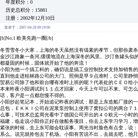
年度积分：0
历史总积分：15881
注册：2002年12月10日
发表于：2007-04-28 09:19:00
[b]No.1 欧美先跑一圈[/b]
冬雪雪冬小大寒，上海的冬天虽然没有缟素的孝节，但那份肃杀
金沙江路象一条河,缓缓地流在上海深冬的风里。沙汀鱼罐头似
都凝固的时候，固体就开始了他的奔流！
小阳为他一个搞工科的，确切说是搞工业控制技术支持加销售
直到他走进桂林路公司的大门。照例是早９点准时，公司里静悄
贸易公司除了他和前台哪有准时上班的呢？代表处的ＣＥＯ给小
本来昨夜小阳调试到１１点才回家，今天上午可以不来。可怎
话，客户是一点都怠慢不得的。
小阳抄起笔记本，开始追记昨夜的调试：那是上东造船厂接的
总包，ＥＫＫＩ公司在泥浆泵控制上使用了窝扣公司的两台７
么事，可技术总监周光看中了德国公司开出的４０欧元一小时
福建，临走说小阳你正好在做船务项目，你去上东学习学习，
紧张的时候，去上东可能会耽误事。周光当时脸色有点变，说
系么。说完就拎包去了机场。小阳有苦说不出，去就去吧，他只