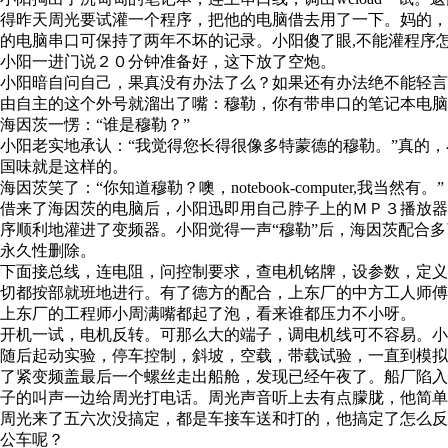
得昨天周光要试灌一个程序，把他的电脑借去用了一下。妈的
的电脑串口可保持了两年不坏的记录。小阳傻了眼,不能灌程序
小阳一进门说２０分钟准备好，这下放了空炮。
小阳暗自问自己，果真没有办法了么？如果还有办法绝不能轻
由自主的这个外号就溜出了嘴：穆勒，你有带串口的笔记本电脑
海因茨一愣：“谁是穆勒？”
小阳老实地承认：“我觉得您长得很像多特蒙德的穆勒。”真的
国味就是这样的。
海因茨笑了：“你知道穆勒？噢，notebook-computer,我当然有。”
借来了海因茨的电脑后，小阳迅即用自己脖子上的ＭＰ３播放器作
序顺利地灌进了变频器。小阳觉得一声“穆勒”后，海因茨配合
永久性删除。
下面接总线，连电阻，问控制要求，查电机铭牌，设参数，定义地
切都按部就班地进行。有了德方的配合，上东厂的中方工人师
上东厂的工程师小周满嘴都起了泡，看来谁都压力不小呀。
开机一试，电机反转。可那么大的端子，调电机线可不容易。小
随后起动实验，停车控制，斜坡，空载，带载试验，一直到模
了紧变频盖最后一个螺丝走出船舱，发现已经午夜了。船厂陷
子的叫声一边给周光打电话。周光声音听上去有点朦胧，他简
周光来了五六次没搞定，都是车接车送和打的，他搞定了怎么
公车呢？