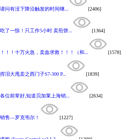
请问有没下降沿触发的时间继...
[2406]
吃了一惊！只工作5小时 卖煎饼...
[1364]
！！！十万火急，卖血求救！！！（和...
[1578]
挥泪大甩卖之西门子S7-300 P...
[1839]
各位前辈好,知道贝加莱上海销...
[2634]
销售—罗克韦尔！
[1227]