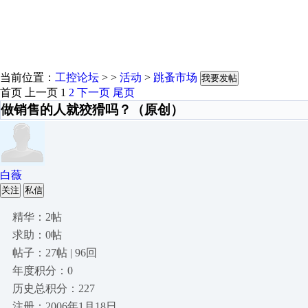
当前位置：
工控论坛
> >
活动
>
跳蚤市场
我要发帖
首页
上一页
1
2
下一页
尾页
做销售的人就狡猾吗？（原创）
白薇
关注
私信
精华：2帖
求助：0帖
帖子：27帖 | 96回
年度积分：0
历史总积分：227
注册：2006年1月18日