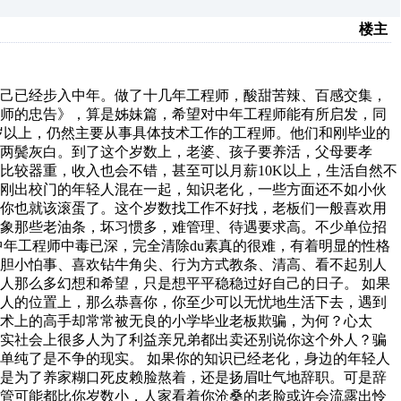
楼主
自己已经步入中年。做了十几年工程师，酸甜苦辣、百感交集，
程师的忠告》，算是姊妹篇，希望对中年工程师能有所启发，同
5岁以上，仍然主要从事具体技术工作的工程师。他们和刚毕业的
两鬓灰白。到了这个岁数上，老婆、孩子要养活，父母要孝
比较器重，收入也会不错，甚至可以月薪10K以上，生活自然不
和刚出校门的年轻人混在一起，知识老化，一些方面还不如小伙
，你也就该滚蛋了。这个岁数找工作不好找，老板们一般喜欢用
不象那些老油条，坏习惯多，难管理、待遇要求高。不少单位招
中年工程师中毒已深，完全清除du素真的很难，有着明显的性格
、胆小怕事、喜欢钻牛角尖、行为方式教条、清高、看不起别人
人那么多幻想和希望，只是想平平稳稳过好自己的日子。 如果
头人的位置上，那么恭喜你，你至少可以无忧地生活下去，遇到
术上的高手却常常被无良的小学毕业老板欺骗，为何？心太
其实社会上很多人为了利益亲兄弟都出卖还别说你这个外人？骗
单纯了是不争的现实。 如果你的知识已经老化，身边的年轻人
，是为了养家糊口死皮赖脸熬着，还是扬眉吐气地辞职。可是辞
主管可能都比你岁数小，人家看着你沧桑的老脸或许会流露出怜