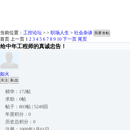
当前位置：
工控论坛
> >
职场人生
>
社会杂谈
我要发帖
首页
上一页
1
2
3
4
5
6
7
8
9
10
下一页
尾页
给中年工程师的真诚忠告！
如火
关注
私信
精华：172帖
求助：0帖
帖子：803帖 | 5249回
年度积分：0
历史总积分：0
注册：1900年1月01日