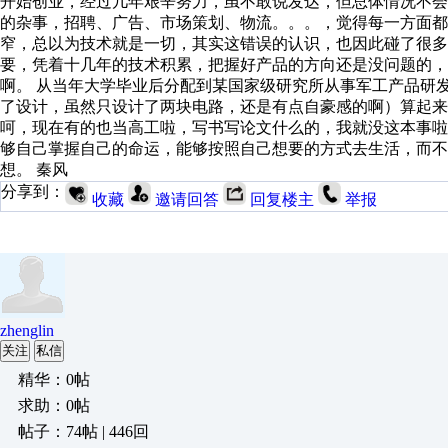
开始创业，经过几年艰辛努力，虽不敢说发达，但总体情况不会
的杂事，招聘、广告、市场策划、物流。。。，觉得每一方面都
窄，总以为技术就是一切，其实这错误的认识，也因此碰了很多
要，凭着十几年的技术积累，把握好产品的方向还是没问题的，
啊。 从当年大学毕业后分配到某国家级研究所从事军工产品研
了设计，虽然只设计了两块电路，还是有点自豪感的啊）算起来
呵，现在有的也当高工啦，写书写论文什么的，我就没这本事
够自己掌握自己的命运，能够按照自己想要的方式去生活，而不
想。 秦风
分享到：
收藏
邀请回答
回复楼主
举报
zhenglin
关注
私信
精华：0帖
求助：0帖
帖子：74帖 | 446回