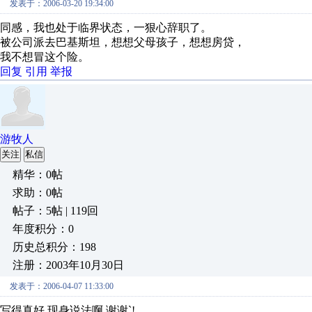
发表于：2006-03-20 19:34:00
同感，我也处于临界状态，一狠心辞职了。
被公司派去巴基斯坦，想想父母孩子，想想房贷，
我不想冒这个险。
回复
引用
举报
游牧人
关注
私信
精华：0帖
求助：0帖
帖子：5帖 | 119回
年度积分：0
历史总积分：198
注册：2003年10月30日
发表于：2006-04-07 11:33:00
写得真好,现身说法啊,谢谢`!