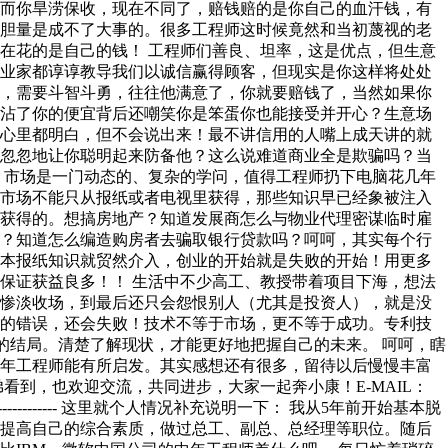
，而你旱涝保收，现在不同了，赔钱赔的是你自己的血汗钱，有
和胆量是成不了大事的。很多工程师这时候竟然和当初蔑视的老
在花的是自己的钱！ 工程师们善良、坦率，这是优点，但生意
企业家都谆谆教导我们以诚信赢得顾客，但现实是你这样将处处
类，需要斗智斗勇，往往他满意了，你就要赔钱了，当然如果你
家沾了你的便宜背后还嘲笑你是笨蛋你也能接受并开心？生意场
人心里都明白，但不会说出来！最不讲信用的人嘴上成天讲的就
傻忽忽地让你聪明起来防备他？这么说难道商业全是欺骗吗？当
 市场是一门动态的、复杂的学问，值得工程师扔下电脑花几年
解市场不能只从报纸或者电视里获得，那些知识早已经象被注入
道获得的。想搞房地产？知道发展商怎么与物业代理密谋临时雇
吗？知道怎么编造购房者去骗取银行贷款吗？呵呵，其实每个行
书本报纸知识就贸然介入，创业的开始就是失败的开始！用更多
保证获益良多！！ 生活中不少高工、教授带着项目下海，想法
数惨淡收场，到最后还只会怨恨别人（尤其是投资人），就是没
样的错误，还会失败！技术不等于市场，更不等于成功。专利技
的结局。清楚了解现状，才能更好地把握自己的未来。 呵呵，瞎
中年工程师能有所启发。其实感想还有很多，留待以后慢慢丰富
看到，也欢迎交流，共同进步，大家一起奔小康！E-MAIL：
----------------------------- 这里就个人情况补充说明一下： 我从5年前开始基本脱
、提高自己的综合素质，做过总工、副总、总经理等职位。随后