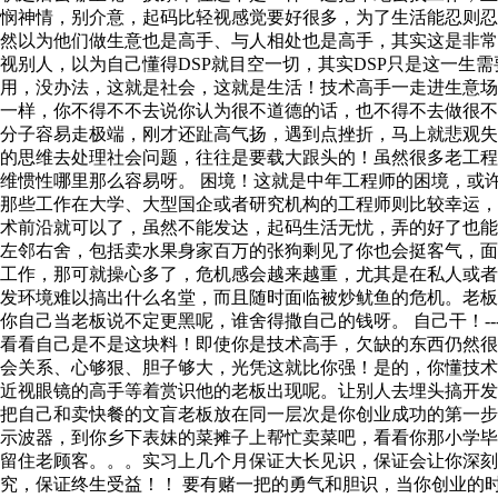
悯神情，别介意，起码比轻视感觉要好很多，为了生活能忍则忍
然以为他们做生意也是高手、与人相处也是高手，其实这是非
视别人，以为自己懂得DSP就目空一切，其实DSP只是这一生
用，没办法，这就是社会，这就是生活！技术高手一走进生意
一样，你不得不不去说你认为很不道德的话，也不得不去做很不
分子容易走极端，刚才还趾高气扬，遇到点挫折，马上就悲观
的思维去处理社会问题，往往是要载大跟头的！虽然很多老工
维惯性哪里那么容易呀。 困境！这就是中年工程师的困境，或
那些工作在大学、大型国企或者研究机构的工程师则比较幸运
术前沿就可以了，虽然不能发达，起码生活无忧，弄的好了也能
左邻右舍，包括卖水果身家百万的张狗剩见了你也会挺客气，
工作，那可就操心多了，危机感会越来越重，尤其是在私人或
发环境难以搞出什么名堂，而且随时面临被炒鱿鱼的危机。老
你自己当老板说不定更黑呢，谁舍得撒自己的钱呀。 自己干！-
看看自己是不是这块料！即使你是技术高手，欠缺的东西仍然
会关系、心够狠、胆子够大，光凭这就比你强！是的，你懂技
近视眼镜的高手等着赏识他的老板出现呢。让别人去埋头搞开发
把自己和卖快餐的文盲老板放在同一层次是你创业成功的第一
示波器，到你乡下表妹的菜摊子上帮忙卖菜吧，看看你那小学
留住老顾客。。。实习上几个月保证大长见识，保证会让你深刻
究，保证终生受益！！ 要有赌一把的勇气和胆识，当你创业的