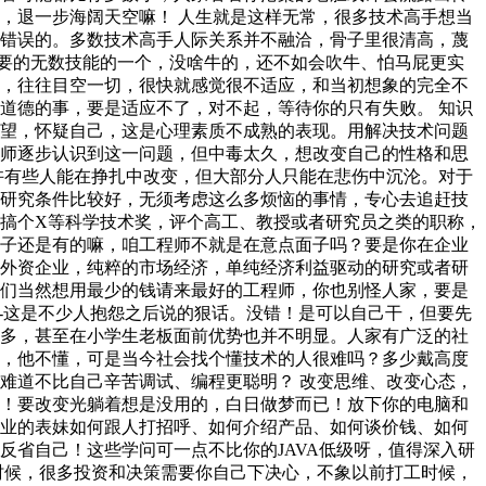
，退一步海阔天空嘛！ 人生就是这样无常，很多技术高手想当
常错误的。多数技术高手人际关系并不融洽，骨子里很清高，蔑
需要的无数技能的一个，没啥牛的，还不如会吹牛、怕马屁更实
场，往往目空一切，很快就感觉很不适应，和当初想象的完全不
道德的事，要是适应不了，对不起，等待你的只有失败。 知识
失望，怀疑自己，这是心理素质不成熟的表现。用解决技术问题
程师逐步认识到这一问题，但中毒太久，想改变自己的性格和思
许有些人能在挣扎中改变，但大部分人只能在悲伤中沉沦。对于
，研究条件比较好，无须考虑这么多烦恼的事情，专心去追赶技
搞个X等科学技术奖，评个高工、教授或者研究员之类的职称，
面子还是有的嘛，咱工程师不就是在意点面子吗？要是你在企业
者外资企业，纯粹的市场经济，单纯经济利益驱动的研究或者研
板们当然想用最少的钱请来最好的工程师，你也别怪人家，要是
--这是不少人抱怨之后说的狠话。没错！是可以自己干，但要先
很多，甚至在小学生老板面前优势也并不明显。人家有广泛的社
术，他不懂，可是当今社会找个懂技术的人很难吗？多少戴高度
难道不比自己辛苦调试、编程更聪明？ 改变思维、改变心态，
步！要改变光躺着想是没用的，白日做梦而已！放下你的电脑和
毕业的表妹如何跟人打招呼、如何介绍产品、如何谈价钱、如何
反省自己！这些学问可一点不比你的JAVA低级呀，值得深入研
时候，很多投资和决策需要你自己下决心，不象以前打工时候，