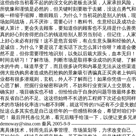
这些由你当初看不起的的没文化的老板去决策，人家承担风险
所犹豫和谨慎是必然的，但关键时刻要敢于去赌，没这点勇气
板一样缩手缩脚，瞻前顾后，为什么？当初花的是别人的钱，现
场如同战场，兵不厌诈，需要心计！教科书、生意经以及成功
被人算计，更会失去顾客，要知道你的顾客也不见得是什么善
真的好心到舍得把自己的钱送给别人那另当别论，但记住，人
上好心未必有好报！这不是危言耸听，有点生意头脑和经验的
是诚信，为什么？要是说了老实话下次怎么算计你呀？难道会
然不是，但你需要理性地识别，以免以后栽大跟头，血本无归！
时间去研习！了解市场、判断市场是取得事业成功的关键。了
水的牛肉，味道早变了，而且很多诀窍和内幕是无法从这些渠
佣大批伪购房者造成热烈抢购的景象吸引诱骗真正买房者上钩
业都有很多潜规则，玄机，外人不了解而已！如果你凭借一点
心思了解、挖掘行业秘密和诀窍，不妨和行业资深人士交朋友，
确实好，项目确实也不错，但恰恰由于自身的问题导致最终多
有反省自己的不足。这这些始终不长进的工程师下次还会犯同
术的市场转化率连1%都不到啊，就这可怜的1%还有不少是失败
扯这么多其实也是自己这些年的一些感悟和体会，希望对咱们
吧！ 最后拜托各位兄弟，看完后顺手给顶一下，以便让更多兄弟
demoway@sina.com 秦风 2005-9-9 -------------------------
离具体技术，转而先后从事管理、市场策划等，力求改变自己