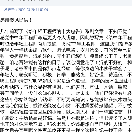
发表于：2006-03-20 14:02:00
感谢秦风提供！
几年前写了《给年轻工程师的十大忠告》系列文章，不知不觉
感觉中中年工程师命运更为令人忧虑。因此想写篇《给中年工
时也给年轻工程师有所提醒！ 所谓中年工程师，这里我们指3
年轻人一样伏案编写软件、调试电路，岁月沧桑，有的甚至已是
敬，负担挺重。混的好的，弄个部门经理、项目组长干干，老板
愁，咱老百姓能有这样的日子，该心满意足了！混的不好的，
子呢，老板看中的是你那点老经验，等你身边的小伙子学会了
年轻人，老实听话、积极、肯学、能熬夜、好管理、待遇低，
聘工程师清楚写明35岁以下就是这个道理。 多年的技术生涯让
心理缺陷，与社会显得有隔阂。他们善良、真诚、木讷、敏感
甚至同类人、没什么知心朋友。。。对未来，他们已经没有年轻
这些年你始终能刻苦钻研、不断更新知识，总能够站在技术领
发善心的老板，或许还能发点小财，不过需要特别提醒，不少技
软，容易轻信信誓旦旦的承诺，以为别人和咱们一样重信誉，
子常说：学历越高越好骗。虽然并不都是这样，但书读多了人却
也开始对你表示不屑，那么老兄，你该想想自己已经讨人嫌了
职之后去哪里呢？换家单位还不是一样？这把年纪去找工作，