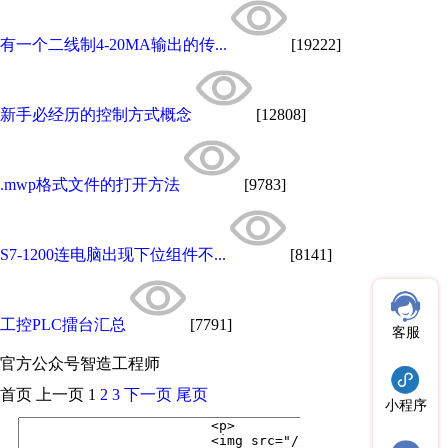
有一个二线制4-20MA输出的传...
[19222]
新手必经历的控制方式概念
[12808]
.mwp格式文件的打开方法
[9783]
S7-1200连电脑出现下位组件不...
[8141]
工控PLC擂台汇总
[7791]
客服
官方公众号
智造工程师
首页
上一页
1
2
3
下一页
尾页
小程序