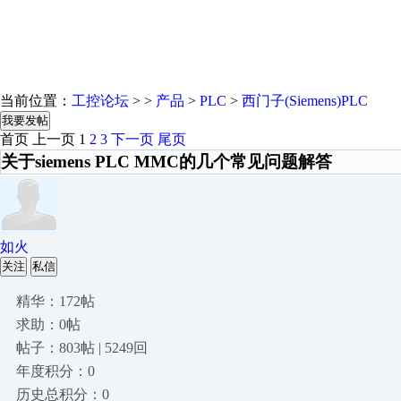
当前位置：
工控论坛
> >
产品
>
PLC
>
西门子(Siemens)PLC
我要发帖
首页
上一页
1
2
3
下一页
尾页
关于siemens PLC MMC的几个常见问题解答
如火
关注
私信
精华：172帖
求助：0帖
帖子：803帖 | 5249回
年度积分：0
历史总积分：0