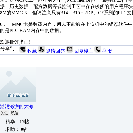
所选定的CPU工作内存的大小（work memory），最好比
据，历史数据，配方数据等或控制工艺中存在较多的用户程序块、ST
8M的MMC卡，但请注意只有314、315－2DP、C7系列的PLC
6． MMC卡是装载内存，所以不能够在上位机中的组态软件中
的是PLC RAM内存中的数据。
欢迎批评指正!
分享到：
收藏
邀请回答
回复楼主
举报
汹涌澎湃的大海
关注
私信
精华：15帖
求助：0帖