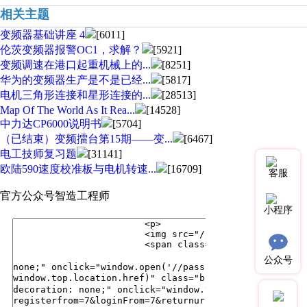
相关主题
变频器基础讲座 4
[6011]
伦茨变频器报警OC1，求解？
[5921]
变频调速在港口起重机械上的...
[8251]
华为的变频器生产是不是已经...
[5817]
电机三角形连接和星形连接的...
[28513]
Map Of The World As It Rea...
[14528]
中力达CP6000说明书
[5704]
（已结束）变频擂台第15期——变...
[6467]
电工技师复习题
[31141]
欧陆590速度校准板与电机转速...
[16709]
客服
官方公众号
智造工程师
小程序
公众号