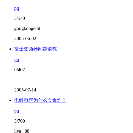
pq
3/540
gongkongedit
2005-06-02
富士变频器问题请教
pq
0/407
2005-07-14
电解电容为什么会爆炸？
pq
3/709
liya _88