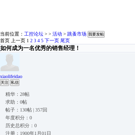
当前位置：
工控论坛
> >
活动
>
跳蚤市场
我要发帖
首页
上一页
1
2
3
4
5
下一页
尾页
如何成为一名优秀的销售经理！
xiaolifeidao
关注
私信
精华：28帖
求助：0帖
帖子：130帖 | 357回
年度积分：0
历史总积分：0
注册：1900年1月01日