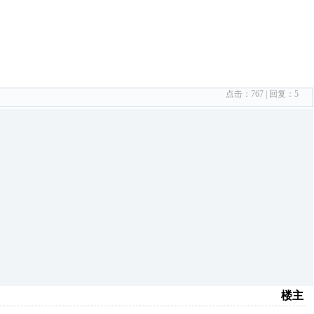
点击：
767
| 回复：
5
楼主