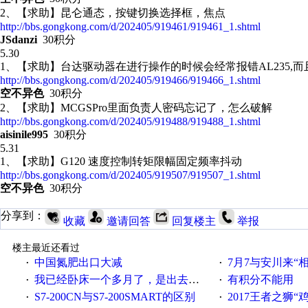
2、【求助】昆仑通态，按键切换选择框，焦点
http://bbs.gongkong.com/d/202405/919461/919461_1.shtml
JSdanzi
30积分
5.30
1、【求助】台达驱动器在进行操作的时候会经常报错AL235,而
http://bbs.gongkong.com/d/202405/919466/919466_1.shtml
空不异色
30积分
2、【求助】MCGSPro里面负责人密码忘记了，怎么破解
http://bbs.gongkong.com/d/202405/919488/919488_1.shtml
aisinile995
30积分
5.31
1、【求助】G120 速度控制转矩限幅固定频率抖动
http://bbs.gongkong.com/d/202405/919507/919507_1.shtml
空不异色
30积分
分享到：
收藏
邀请回答
回复楼主
举报
楼主最近还看过
中国氮肥出口大减
7月7与安川来“
·
·
我已经卧床一个多月了，是出去安装机械手在高速遭遇车祸所致:大家工作都要特别注意啊
有积分不能用
·
·
S7-200CN与S7-200SMART的区别
2017王者之狮“鸡”情签到
·
·