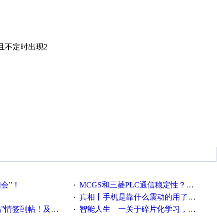
且不定时出现2
相会”！
MCGS和三菱PLC通信稳定性？？？
·
真相丨手机是靠什么震动的用了这么多年才知道！
·
帖！及时更新在线研讨会预告
智能人生—一关于碎片化学习，看这一篇就够了！
·