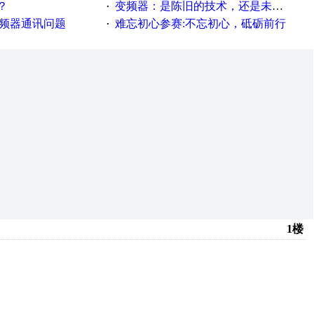
？
变频器：是陈旧的技术，还是未来的幕后英雄？
·
变频器通讯问题
难忘初心参赛:不忘初心，砥砺前行
·
1楼