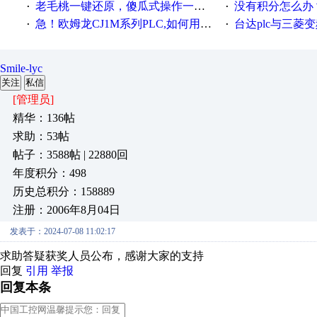
老毛桃一键还原，傻瓜式操作一键轻松备份还原；程序为向导式安装，一键即可实现自动备份或还原系统。
没有积分怎么办
·
·
急！欧姆龙CJ1M系列PLC,如何用时间控制变频器。要求时间在组态王中可以自由输入！拜托各位大神了！
台达plc与三菱
·
·
Smile-lyc
关注
私信
[管理员]
精华：136帖
求助：53帖
帖子：3588帖 | 22880回
年度积分：498
历史总积分：158889
注册：2006年8月04日
发表于：2024-07-08 11:02:17
求助答疑获奖人员公布，感谢大家的支持
回复
引用
举报
回复本条