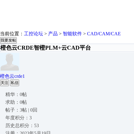
当前位置：
工控论坛
>
产品
>
智能软件
>
CAD/CAM/CAE
我要发帖
橙色云CRDE智橙PLM+云CAD平台
橙色云crde1
关注
私信
精华：0帖
求助：0帖
帖子：3帖 | 0回
年度积分：3
历史总积分：53
注册：2023年5月19日