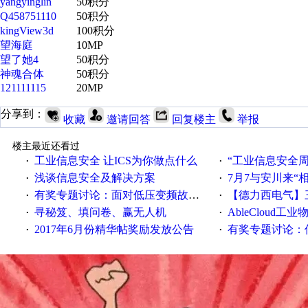
yangyinglin
50积分
Q458751110
50积分
kingView3d
100积分
望海庭
10MP
望了她4
50积分
神魂合体
50积分
121111115
20MP
分享到：
收藏
邀请回答
回复楼主
举报
楼主最近还看过
工业信息安全 让ICS为你做点什么
“工业信息安全周之我见”
·
·
浅谈信息安全及解决方案
7月7与安川来“
·
·
有奖专题讨论：面对低压变频故障，老手是这样解决的！
【德力西电气】三
·
·
寻秘笈、填问卷、赢无人机
AbleCloud工业物
·
·
2017年6月份精华帖奖励发放公告
有奖专题讨论：伺服选择的
·
·