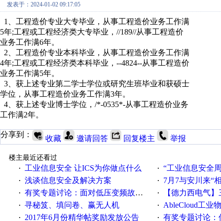
发表于：2024-01-02 09:17:05
1、工程造价专业大专毕业，从事工程造价业务工作满
5年;工程或工程经济类大专毕业，//189//从事工程造价
业务工作满6年。
2、工程造价专业本科毕业，从事工程造价业务工作满
4年;工程或工程经济类本科毕业，--4824--从事工程造价
业务工作满5年。
3、获上述专业第二学士学位或研究生班毕业和获硕士
学位，从事工程造价业务工作满3年。
4、获上述专业博士学位，/*-0535*-从事工程造价业务
工作满2年。
分享到：
收藏
邀请回答
回复楼主
举报
楼主最近还看过
工业信息安全 让ICS为你做点什么
“工业信息安全周之我见”
·
·
浅谈信息安全及解决方案
7月7与安川来“
·
·
有奖专题讨论：面对低压变频故障，老手是这样解决的！
【德力西电气】三
·
·
寻秘笈、填问卷、赢无人机
AbleCloud工业物
·
·
2017年6月份精华帖奖励发放公告
有奖专题讨论：伺服选择的
·
·