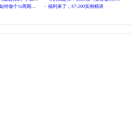
何做个1s周期循环的脚本
福利来了，S7-200实例精讲
·