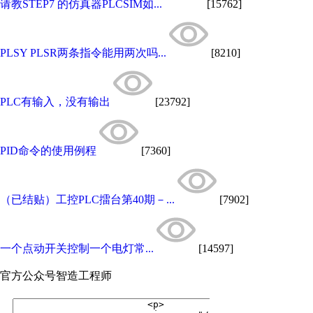
请教STEP7 的仿真器PLCSIM如...
[15762]
PLSY PLSR两条指令能用两次吗...
[8210]
PLC有输入，没有输出
[23792]
PID命令的使用例程
[7360]
（已结贴）工控PLC擂台第40期－...
[7902]
一个点动开关控制一个电灯常...
[14597]
官方公众号
智造工程师