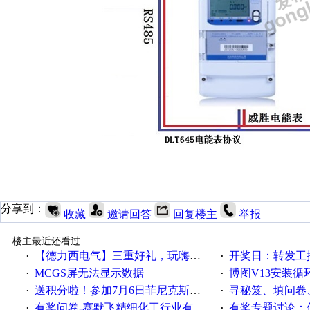
分享到：
收藏
邀请回答
回复楼主
举报
楼主最近还看过
【德力西电气】三重好礼，玩嗨夏日！
开奖日：转发工控速派微
·
·
MCGS屏无法显示数据
博图V13安装循环重启
·
·
送积分啦！参加7月6日菲尼克斯在线研讨会即得
寻秘笈、填问卷
·
·
有奖问卷-赛默飞精细化工行业有奖调查来袭！
有奖专题讨论：伺服选择的
·
·