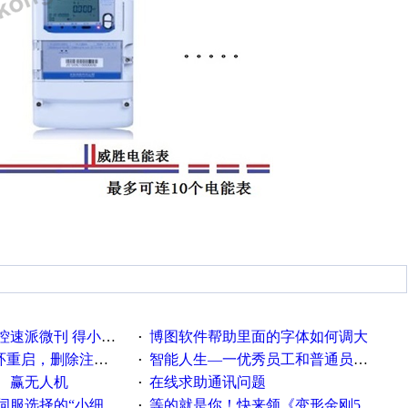
刊 得小米手环 中奖通知
博图软件帮助里面的字体如何调大
·
，删除注册表信息没有用
智能人生—一优秀员工和普通员工差别，精辟到位！
·
、赢无人机
在线求助通讯问题
·
“小细节大学问”奖励公告
等的就是你！快来领《变形金刚5》观影券
·