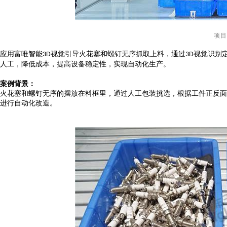
项目
应用富唯智能
视觉引导火花塞和螺钉
无序抓取上料，通过
视觉识别
3D
3D
人工，降低成本，提高设备稳定性，实现自动化生产。
案例背景
：
火花塞和螺钉无序的摆放在料框里，通过人工包装挑选，根据工件正反面
进行自动化改造
。