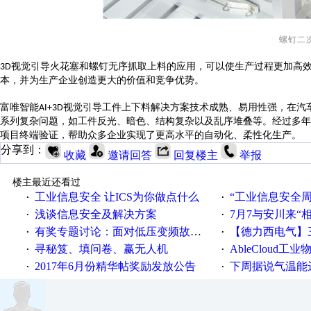
螺钉二
视觉引导火花塞和螺钉无序抓取上料的
应用
，可以使生产过程更加高
3D
本，并为
生产
企业创造更大的价值和竞争优势。
富唯智能
视觉
引导
工件上下料解决方案技术成熟、易用性强，在汽
AI+3D
系列复杂问题，如
工件反光、暗色、结构复杂
以及
乱序堆叠等。
经过多年
项目终端验证，帮助众多企业实现了
更高水平的
自动化、柔性化生产。
分享到：
收藏
邀请回答
回复楼主
举报
楼主最近还看过
工业信息安全 让ICS为你做点什么
“工业信息安全周之我见”
·
·
浅谈信息安全及解决方案
7月7与安川来“
·
·
有奖专题讨论：面对低压变频故障，老手是这样解决的！
【德力西电气】三
·
·
寻秘笈、填问卷、赢无人机
AbleCloud工业物
·
·
2017年6月份精华帖奖励发放公告
下周据说气温能
·
·