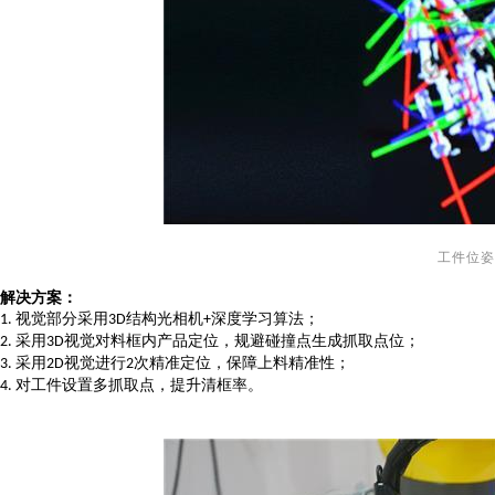
工件位姿
解决方案
：
视觉部分采用
结构光相机
深度学习算法
；
1.
3D
+
采用
视觉对料框内产品定位，规避碰撞点生成抓取点位
；
2.
3D
采用
视觉进行
次精准定位，保障上料精准性
；
3.
2D
2
对工件设置多抓取点，提升清框率。
4.