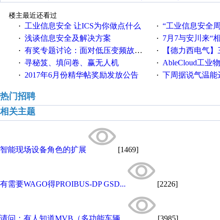
楼主最近还看过
工业信息安全 让ICS为你做点什么
“工业信息安全周之我见”
·
·
浅谈信息安全及解决方案
7月7与安川来“
·
·
有奖专题讨论：面对低压变频故障，老手是这样解决的！
【德力西电气】三
·
·
寻秘笈、填问卷、赢无人机
AbleCloud工业物
·
·
2017年6月份精华帖奖励发放公告
下周据说气温能
·
·
热门招聘
相关主题
智能现场设备角色的扩展
[1469]
有需要WAGO得PROIBUS-DP GSD...
[2226]
请问：有人知道MVB（多功能车辆...
[3985]