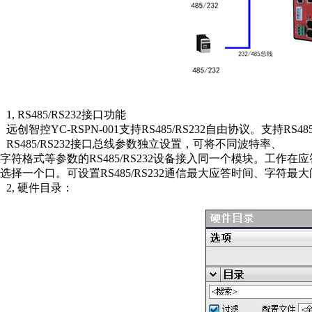
1, RS485/RS232
接口功能
远创智控
YC-RSPN-001
支持
RS485/RS232
自由协议。支持
RS48
RS485/RS232
接口总线参数独立设置，可将不同波特率、
字符格式等参数的
RS485/RS232
设备接入同一个模块。工作在应
选择一个口。可设置
RS485/RS232
通信最大应答时间、字符最大
2,
硬件目录：