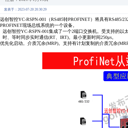
发表于：2023-07-20 20:30:29
远创智控
YC-RSPN-001
（
RS485
转
PROFINET
）将具有
RS485/23
PROFINET
现场总线系统的一个设备。
远创智控
YC-RSPN-001
集成了一个
2
端口交换机。受支持的以
时、等时同步实时通信
(RT
、
IRT)
。最小更新时间
250μs
。
优先化启动。介质冗余
(MRP)
。支持有计划复制的介质冗余
(MR