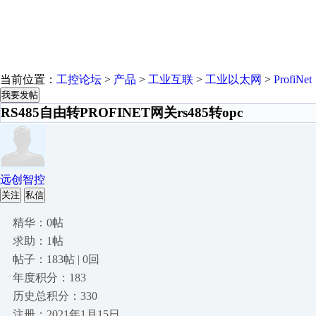
当前位置：
工控论坛
>
产品
>
工业互联
>
工业以太网
>
ProfiNet
我要发帖
RS485自由转PROFINET网关rs485转opc
远创智控
关注
私信
精华：0帖
求助：1帖
帖子：183帖 | 0回
年度积分：183
历史总积分：330
注册：2021年1月15日