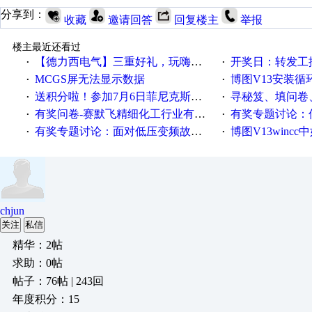
分享到：
收藏
邀请回答
回复楼主
举报
楼主最近还看过
【德力西电气】三重好礼，玩嗨夏日！
开奖日：转发工控速派微
·
·
MCGS屏无法显示数据
博图V13安装循环重启
·
·
送积分啦！参加7月6日菲尼克斯在线研讨会即得
寻秘笈、填问卷
·
·
有奖问卷-赛默飞精细化工行业有奖调查来袭！
有奖专题讨论：伺服选择的
·
·
有奖专题讨论：面对低压变频故障，老手是这样解决的！
博图V13wincc中如
·
·
chjun
关注
私信
精华：2帖
求助：0帖
帖子：76帖 | 243回
年度积分：15