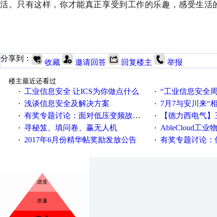
活。
只有这样，你才能真正享受到工作的乐趣，感受生活
分享到：
收藏
邀请回答
回复楼主
举报
楼主最近还看过
工业信息安全 让ICS为你做点什么
“工业信息安全周之我见”
·
·
浅谈信息安全及解决方案
7月7与安川来“
·
·
有奖专题讨论：面对低压变频故障，老手是这样解决的！
【德力西电气】三
·
·
寻秘笈、填问卷、赢无人机
AbleCloud工业物
·
·
2017年6月份精华帖奖励发放公告
有奖专题讨论：伺服选择的
·
·