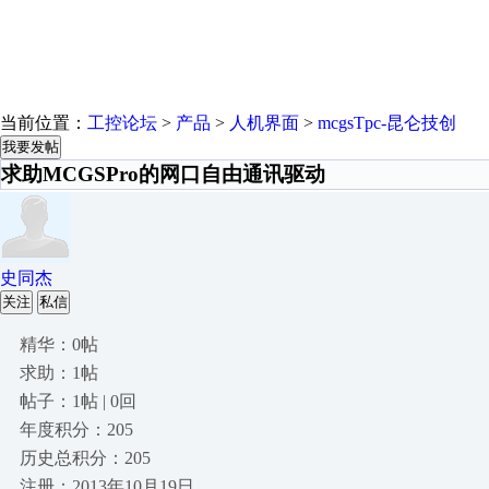
当前位置：
工控论坛
>
产品
>
人机界面
>
mcgsTpc-昆仑技创
我要发帖
求助MCGSPro的网口自由通讯驱动
史同杰
关注
私信
精华：0帖
求助：1帖
帖子：1帖 | 0回
年度积分：205
历史总积分：205
注册：2013年10月19日