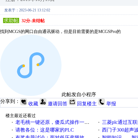
发表于：2023-06-21 13:12:02
求助帖
32分-未结帖
找到MCGS的网口自由通讯驱动，但是目前需要的是MCGSPro的
此帖发自小程序
分享到：
收藏
邀请回答
回复楼主
举报
楼主最近还看过
老毛桃一键还原，傻瓜式操作一键轻松备份还原；程序为向导式安装，一键即可实现自动备份或还原系统。
三菱plc通过互联网实现pl
·
·
请教各位：这是哪家的PLC
西门子300超声波焊
·
·
有奖专题讨论：面对低压变频故障，老手是这样解决的！
智能知识——智造时代，工
·
·