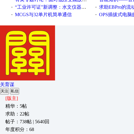
“工业许可证”新调整：水文仪器等19类产品取消事前生产许可
求助EBPro的
·
·
MCGS与32单片机简单通信
OPS插拔式电
·
·
关育谋
关注
私信
[版主]
精华：5帖
求助：22帖
帖子：738帖 | 5640回
年度积分：68