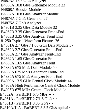
N4873A 13.5 Gb/s Analyzer
E4866A 10.8 Gb/s Generator Module 23
N4868A Booster Module
E4867A 10.8 Gb/s Analyzer Module
N4874A 7 Gb/s Generator 27
N4875A 7 Gb/s Analyzer
E4861B 3.35 Gb/s Data Module 32
E4862B 3.35 Gb/s Generator Front-End
E4863B 3.35 Gb/s Analyzer Front-End
81250 Typical Waveform Pictures 36
E4861A 2.7 Gb/s / 1.65 Gb/s Data Module 37
E4862A 2.7 Gb/s Generator Front-End
E4863A 2.7 Gb/s Analyzer Front-End
E4864A 1.65 Gb/s Generator Front
E4865A 1.65 Gb/s Analyzer Front
E4832A 675 Mb/s Data Module 40
E4838A 675 Mb/s Generator Front-End
E4835A 675 Mb/s Analyzer Front-End
E4809A 13.5 GHz Central Clock Module 44
E4808A High Performance Central Clock Module
E4805B 675 MHz Central Clock Module
E4832A - ParBERT 675 Mb/s •• •
E4861A - ParBERT 2.7/1.6 Gb/s • •
E4861B - ParBERT 3.35 Gb/s • •
E4810A/11A - ParBERT 3.3.5 Gb/s optical •