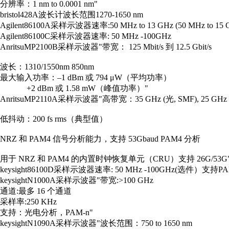
分辨率：1 nm to 0.0001 nm"
bristol
428A
波长计
波长范围1270-1650 nm
Agilent
86100A
采样示波器
速率:50 MHz to 13 GHz (50 MHz to
Agilent
86100C
采样示波器
速率: 50 MHz -100GHz
Anritsu
MP2100B
采样示波器
"带宽： 125 Mbit/s 到 12.5 Gbit/s
波长：1310/1550nm 850nm
最大输入功率：–1 dBm 或 794 μW（平均功率）
+2 dBm 或 1.58 mW（峰值功率）"
Anritsu
MP2110A
采样示波器
"高带宽：35 GHz (光, SMF), 25 GHz (
低抖动：200 fs rms（典型值）
NRZ 和 PAM4 信号分析能力，支持 53Gbaud PAM4 分析
用于 NRZ 和 PAM4 的内置时钟恢复单元（CRU）支持 26G/53G"
keysight
86100D
采样示波器
速率: 50 MHz -100GHz(选件）支持PA
keysight
N1000A
采样示波器
"带宽:>100 GHz
通道:最多 16 个通道
采样率:250 KHz
支持：光电分析，PAM-n"
keysight
N1090A
采样示波器
"波长范围：750 to 1650 nm