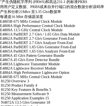
"产生伪随机字序列 (PRWS)和高达231-1 的标准PRBS
用用户定义数据、PRBS或来自并行端口的混合数据分析误码率
产生和分析21Mb/s 至3.35 Gb/s数据率
每通道16 Mbit 存储器深度
E4805B 675 MHz Central Clock Module
E4808A High Performance Central Clock Module
E4809A 13.5 GHz Central Clock Module
E4861A ParBERT 2.7 Gb/s / 1.65 Gb/s Data Module
E4862A ParBERT 2.7 Gb/s Generator Front-End
E4863A ParBERT 2.7 Gb/s Analyzer Front-End
E4864A ParBERT 1.65 Gb/s Generator Front-End
E4865A ParBERT 1.65 Gb/s Analyzer Front-End
E4896A 45 Gb/s Pattern Generator Bundle
E4867A 45 Gb/s Error Detector Bundle
E4883A Lightwave Transmitter Module
E4882A Lightwave Receiver Module
E4884A High Performance Lightwave Option
E4805B 675 MHz Central Clock Module
81250 Overview 3
81250 Product Family 4
81250 Key Features & Benefits 5
81250 Measurement Software 9
81250 Application Examples 15
N4872A 13.5 Gb/s Generator 18