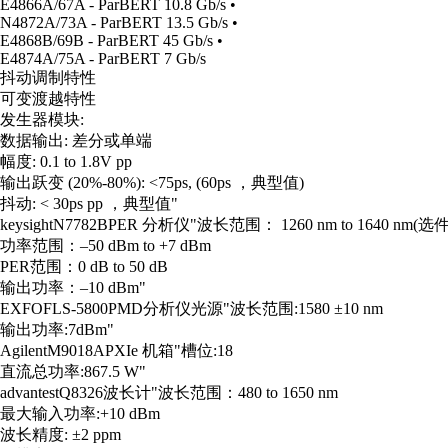
E4866A/67A - ParBERT 10.8 Gb/s •
N4872A/73A - ParBERT 13.5 Gb/s •
E4868B/69B - ParBERT 45 Gb/s •
E4874A/75A - ParBERT 7 Gb/s
抖动调制特性
可变渡越特性
发生器模块:
数据输出: 差分或单端
幅度: 0.1 to 1.8V pp
输出跃变 (20%-80%): <75ps, (60ps ，典型值)
抖动: < 30ps pp ，典型值"
keysight
N7782B
PER 分析仪
"波长范围： 1260 nm to 1640 nm(选件
功率范围：–50 dBm to +7 dBm
PER范围：0 dB to 50 dB
输出功率：–10 dBm"
EXFO
FLS-5800
PMD分析仪光源
"波长范围:1580 ±10 nm
输出功率:7dBm"
Agilent
M9018A
PXIe 机箱
"槽位:18
直流总功率:867.5 W"
advantest
Q8326
波长计
"波长范围：480 to 1650 nm
最大输入功率:+10 dBm
波长精度: ±2 ppm