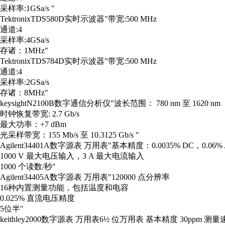
采样率:1GSa/s "
Tektronix
TDS580D
实时示波器
"带宽:500 MHz
通道:4
采样率:4GSa/s
存诸：1MHz"
Tektronix
TDS784D
实时示波器
"带宽:500 MHz
通道:4
采样率:2GSa/s
存诸：8MHz"
keysight
N2100B
数字通信分析仪
"波长范围： 780 nm 至 1620 nm
时钟恢复带宽: 2.7 Gb/s
最大功率：+7 dBm
光采样带宽：155 Mb/s 至 10.3125 Gb/s "
Agilent
34401A
数字源表 万用表
"基本精度：0.0035% DC，0.06%
1000 V 最大电压输入，3 A 最大电流输入
1000 个读数/秒"
Agilent
34405A
数字源表 万用表
"120000 点分辨率
16种内置测量功能，包括温度和电容
0.025% 直流电压精度
5位半"
keithley
2000
数字源表 万用表
6½ 位万用表 基本精度 30ppm 测量速