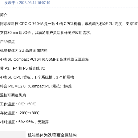
发表于：2023-06-14 16:07:19
简介
阿尔泰科技 CPCIC-7604A 是一款 4 槽 CPCI 机箱，该机箱为标/准 2U 高度、支持
支持80mm 后I/O卡，以满足用户灵活多样测控应用需求。
产品特点
机箱整体为 2U 高度金属结构
4 槽 6U Compact PCI 64 位/66MHz 高速总线无源背板
带 P3、P4 和 P5 后走线 I/O
4 槽 6U CPCI 背板，1 个系统槽，3 个扩展槽
符合 PICMG2.0（Compact PCI 规范）标/准
温控可调速风扇
工作温度：0℃~+50℃
存储温度：-20℃~+80℃
相对湿度：5%~95%，无凝露
机箱整体为
2U
高度金属结构