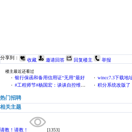
分享到：
收藏
邀请回答
回复楼主
举报
楼主最近还看过
银行保函和备用信用证“无用”最好
wincc7.3下载
·
·
#工程师节#杨国宏：谈谈自控维修工程师那些事儿
积分系统改版了，重说工
·
·
热门招聘
相关主题
请教！请教！
[1353]