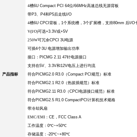
4
槽
6U Compact PCI 64
位
/66MHz
高速总线无源背板
带
P3
、
P4
和
P5
后走线
I/O
4
槽
6U CPCI
背板，
1
个系统槽，
3
个扩展槽，支持
80mm
后
I/O
V(I/O)
可选
+3.3V
或
+5V
250W
可冗余
CPCI 3U
电源
可插
4
个
3U
电源增加输出功率
接口：
PICMG 2.11 47
针电源接口
支持在
5V
、
3.3V
和
12V
电压上进行均流
产品指标
符合
PICMG2.0 R3.0
（
Compact PCI
规范）标准
符合
PICMG2.1 R2.0
（热拔插规范）标准
符合
PICMG2.11 R3.0
（
CPCI
电源接口规范）标准
符合
PICMG2.5 R1.0 CompactPCI
计算机技术规格
带冷却风扇
EMC/EMI
：
CE
，
FCC Class A
工作温度：
0
℃
~+50
℃
存储温度：
-20
℃
~+80
℃