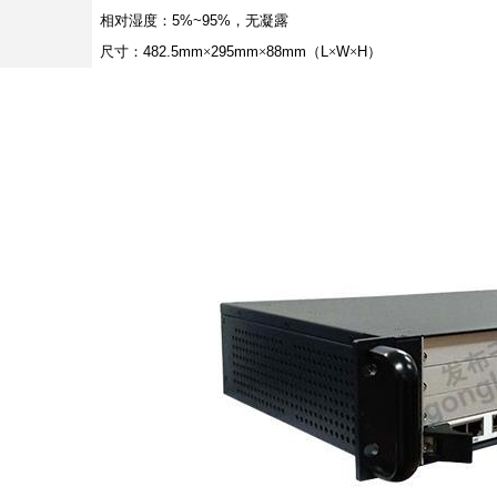
相对湿度：
5%~95%
，无凝露
尺寸：
482.5mm
×
295mm
×
88mm
（
L
×
W
×
H
）