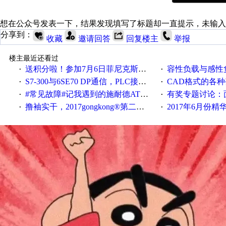
想在公众号发表一下，结果发现填写了标题却一直提示，未输入
分享到：
收藏
邀请回答
回复楼主
举报
楼主最近还看过
送积分啦！参加7月6日菲尼克斯在线研讨会即得
容性负载与感性负
·
·
S7-300与6SE70 DP通信，PLC接收到数据不稳定
CAD格式的各
·
·
#常见故障#记我遇到的施耐德ATV12变频器故障
有奖专题讨论：面对低压变频
·
·
撸袖实干，2017gongkong®第二届智造工程师节正式起航！
2017年6月份
·
·