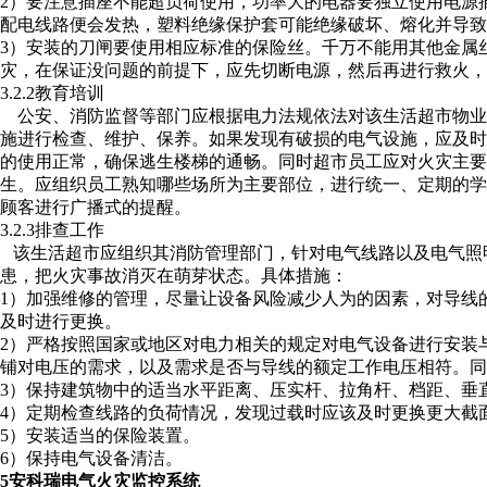
2）要注意插座不能超负荷使用，功率大的电器要独立使用电源
配电线路便会发热，塑料绝缘保护套可能绝缘破坏、熔化并导致
3）安装的刀闸要使用相应标准的保险丝。千万不能用其他金属
灾，在保证没问题的前提下，应先切断电源，然后再进行救火，
3.2.2教育培训
公安、消防监督等部门应根据电力法规依法对该生活超市物业
施进行检查、维护、保养。如果发现有破损的电气设施，应及
的使用正常，确保逃生楼梯的通畅。同时超市员工应对火灾主
生。应组织员工熟知哪些场所为主要部位，进行统一、定期的学
顾客进行广播式的提醒。
3.2.3排查工作
该生活超市应组织其消防管理部门，针对电气线路以及电气照
患，把火灾事故消灭在萌芽状态。具体措施：
1）加强维修的管理，尽量让设备风险减少人为的因素，对导线
及时进行更换。
2）严格按照国家或地区对电力相关的规定对电气设备进行安装
铺对电压的需求，以及需求是否与导线的额定工作电压相符。同
3）保持建筑物中的适当水平距离、压实杆、拉角杆、档距、垂
4）定期检查线路的负荷情况，发现过载时应该及时更换更大截
5）安装适当的保险装置。
6）保持电气设备清洁。
5安科瑞电气火灾监控系统