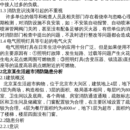
中接人过多的负载。
1.3 消防意识浅薄引起的不重视
许多单位的领导和检查人员及相关部门存在着侥幸与忽略心理
期检测，对消防设施不良安装，如：不安装自动报警、自动喷
喷淋管网阀门关闭，甚至没有配备足够的灭火器，有些单位的
对消防部门检查中提出的问题，不及时进行整改等问题都会造成
1.4 电气照明灯具等引起的电气火灾
电气照明灯具在日常生活中的应用十分广泛。但是如果使用不
的主要原因有：①照明灯故障，发生短路、过载等问题产生火
生电火花点燃周围可燃物质；③照明灯具(含变压器、镇流器)
座等的温度高容易点燃附近的可燃物。
2北京某生活超市消防隐患分析
2.1建筑概况
北京某生活超市购物，位于北京市大兴区，建筑地上4层，地下1层
3层为商场，构造相似，3层的面积、格局基本相同，每层约为8
室、卫生间以及底商。各个商铺、房室消防通道通顺，疏散标
区和卫生问及储藏室，门窗配置较为合理，在主要区域设置了
较为合理。4层为餐厅面积约为4000㎡，地下1层为超市，面积
了楼梯，楼层四面没有门窗。
2.2隐患分析
2.2.1意识