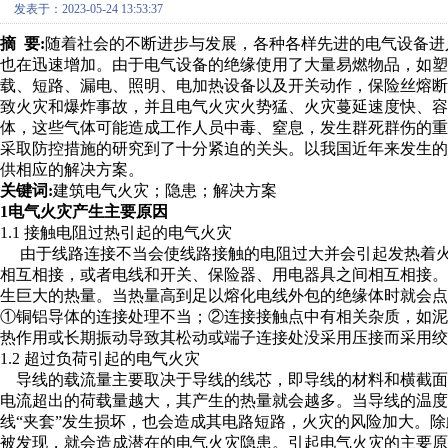
发表于：2023-05-24 13:53:37
摘 要:
随着社会的不断进步与发展，各种各样先进的电气设备进
也在迅速增加。由于电气设备的绝缘使用了大量易燃物品，如
载、短路、漏电、照明、电加热设备以及开关动作，保险丝熔
致火灾和爆炸事故，并且电气火灾火势猛、火灾蔓延速度快、容
体，这些气体可能造成工作人员中毒、窒息，发生群死群伤的
采取防控措施的研究到了十分紧迫的关头。以我国近年来发生
供相应的解决方案。
关键词:
建筑电气火灾；隐患；解决方案
1电气火灾产生主要原因
1.1 接触电阻过热引起的电气火灾
由于线路连接不当会使线路接触的电阻过大并会引起发热着火
相互相接，或者电线和开关、保险器、用电器具之间相互相接
生巨大的热量。当热量高到足以熔化电线外包的绝缘体时就会
①铜铝导体的连接处理不当；②连接接触点中有相关杂质，如
热作用或长期振动导致其松动或端子连接处没采用压接而采用绞
1.2 超过负荷引起的电气火灾
导线的载流量主要取决于导线的线芯，即导线的材料和横截面
电流超出的荷载量越大，其产生的热量就会越多。当导线的温度超
线“夹套”发生损坏，也会造成其电路短路，火灾的风险加大。
被发现，就会造成潜在的电气火灾隐患。引起电气火灾的主要