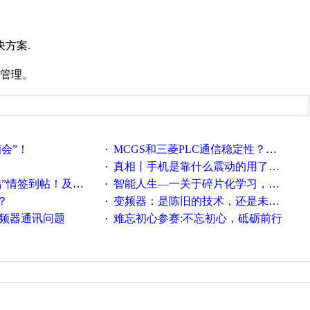
方案.
管理。
相会”！
MCGS和三菱PLC通信稳定性？？？
·
真相丨手机是靠什么震动的用了这么多年才知道！
·
帖！及时更新在线研讨会预告
智能人生—一关于碎片化学习，看这一篇就够了！
·
？
变频器：是陈旧的技术，还是未来的幕后英雄？
·
变频器通讯问题
难忘初心参赛:不忘初心，砥砺前行
·