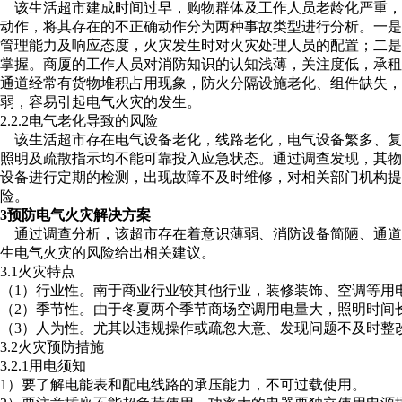
该生活超市建成时间过早，购物群体及工作人员老龄化严重，
动作，将其存在的不正确动作分为两种事故类型进行分析。一
管理能力及响应态度，火灾发生时对火灾处理人员的配置；二
掌握。商厦的工作人员对消防知识的认知浅薄，关注度低，承
通道经常有货物堆积占用现象，防火分隔设施老化、组件缺失，
弱，容易引起电气火灾的发生。
2.2.2电气老化导致的风险
该生活超市存在电气设备老化，线路老化，电气设备繁多、复杂
照明及疏散指示均不能可靠投入应急状态。通过调查发现，其
设备进行定期的检测，出现故障不及时维修，对相关部门机构
险。
3预防电气火灾解决方案
通过调查分析，该超市存在着意识薄弱、消防设备简陋、通道
生电气火灾的风险给出相关建议。
3.1火灾特点
（1）行业性。南于商业行业较其他行业，装修装饰、空调等用
（2）季节性。由于冬夏两个季节商场空调用电量大，照明时间
（3）人为性。尤其以违规操作或疏忽大意、发现问题不及时整
3.2火灾预防措施
3.2.1用电须知
1）要了解电能表和配电线路的承压能力，不可过载使用。