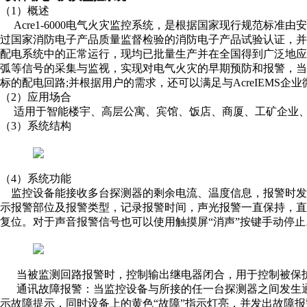
（1）概述
Acre1-6000电气火灾监控系统，是根据国家现行规范标准
过国家消防电子产品质量监督检验的消防电子产品试验认证，并
配电系统中的正常运行，现均已批量生产并在全国得到广泛地
弧等信号的采集与监视，实现对电气火灾的早期预防和报警，
标的配电回路;并根据用户的需求，还可以满足与AcreIEMS
（2）应用场合
适用于智能楼宇、高层公寓、宾馆、饭店、商厦、工矿企业、
（3）系统结构
（4）系统功能
监控设备能接收多台探测器的剩余电流、温度信息，报警时发出
示报警部位及报警类型，记录报警时间，声光报警一直保持，直至
复位。对于声音报警信号也可以使用触摸屏“消声”按键手动停止
当被监测回路报警时，控制输出继电器闭合，用于控制被保
通讯故障报警：当监控设备与所接的任一台探测器之间发生通
示故障提示，同时设备上的黄色“故障”指示灯亮，并发出故障