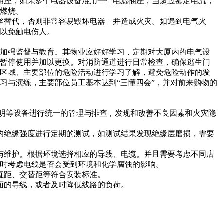
插座，如果多个电器设备混用一个电源插座，当超过额定电流，
燃烧。
丝替代，否则非常容易毁坏电器，并造成火灾。如遇到电气火
以免触电伤人。
加强监督与教育。其物业应好好学习，定期对大厦内的电气设
时暂停使用并加以更换。对消防通道进行日常检查，确保逃生门
要区域、主要部位的危险活动进行学习了解，避免危险动作的发
习与演练，主要部位员工基本达到“三懂四会”，并对前来购物的
明等设备进行统一的管理与排查，发现和改善不良因素和火灾隐
的绝缘强度进行定期的测试，如测试结果发现绝缘层磨损，需要
与维护。根据环境选择相应的导线、电缆。并且需要考虑不同店
时考虑电线是否会受到环境和化学腐蚀的影响。
直距、交替距等符合安装标准。
面的导线，或者及时降低线路的负荷。