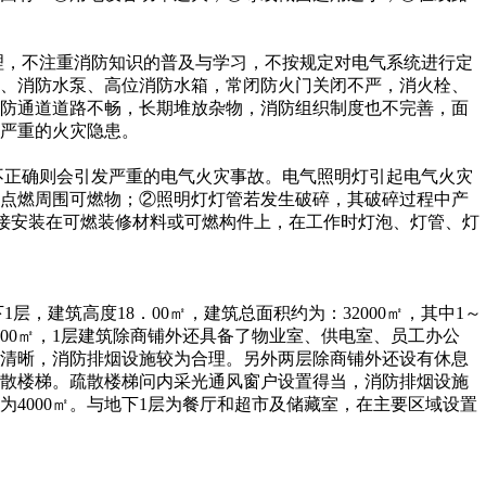
，不注重消防知识的普及与学习，不按规定对电气系统进行定
淋、消防水泵、高位消防水箱，常闭防火门关闭不严，消火栓、
消防通道道路不畅，长期堆放杂物，消防组织制度也不完善，面
严重的火灾隐患。
正确则会引发严重的电气火灾事故。电气照明灯引起电气火灾
花点燃周围可燃物；②照明灯灯管若发生破碎，其破碎过程中产
直接安装在可燃装修材料或可燃构件上，在工作时灯泡、灯管、灯
，建筑高度18．00㎡，建筑总面积约为：32000㎡，其中1～
000㎡，1层建筑除商铺外还具备了物业室、供电室、员工办公
志清晰，消防排烟设施较为合理。另外两层除商铺外还设有休息
疏散楼梯。疏散楼梯问内采光通风窗户设置得当，消防排烟设施
约为4000㎡。与地下1层为餐厅和超市及储藏室，在主要区域设置