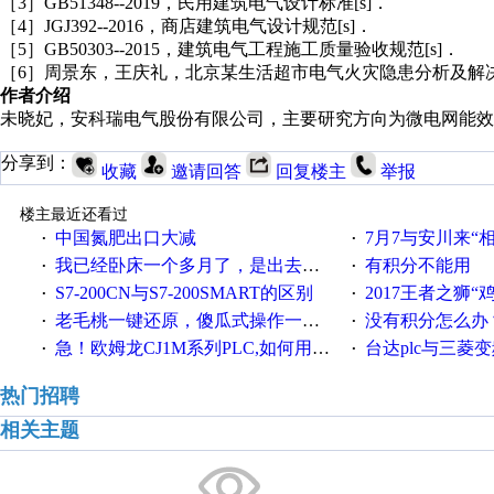
［3］GB51348--2019，民用建筑电气设计标准[s]．
［4］JGJ392--2016，商店建筑电气设计规范[s]．
［5］GB50303--2015，建筑电气工程施工质量验收规范[s]．
［6］周景东，王庆礼，北京某生活超市电气火灾隐患分析及解决
作者介绍
未晓妃，安科瑞电气股份有限公司，主要研究方向为微电网能效
分享到：
收藏
邀请回答
回复楼主
举报
楼主最近还看过
中国氮肥出口大减
7月7与安川来“
·
·
我已经卧床一个多月了，是出去安装机械手在高速遭遇车祸所致:大家工作都要特别注意啊
有积分不能用
·
·
S7-200CN与S7-200SMART的区别
2017王者之狮“鸡”情签到
·
·
老毛桃一键还原，傻瓜式操作一键轻松备份还原；程序为向导式安装，一键即可实现自动备份或还原系统。
没有积分怎么办
·
·
急！欧姆龙CJ1M系列PLC,如何用时间控制变频器。要求时间在组态王中可以自由输入！拜托各位大神了！
台达plc与三菱
·
·
热门招聘
相关主题