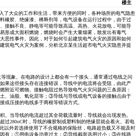
楼主
入了大众的工作和生活，带来方便的同时，各种场所的电气隐患
塑料橡胶、绝缘漆、稀释剂等，电气设备在运行过程中，由于过
断、接触不良、静电等可能导致高温、高热、火花放电，可能导
易形成大面积燃烧，燃烧时会产生大量烟雾，散发出有毒气
重大恶性事件。因此，对于如何引起建筑电气火灾的原因和如何
的建筑电气火灾为案例，分析北京某生活超市电气火灾隐患并提
等现象。在电路的设计上都会有一个接头，通常通过电线之问
。如果这些接头存在连接错误，导线中的电流将会受阻，由此产
点燃附近可燃物。接触电阻过热导致电气火灾问题的三条原因：
泥土、油脂、氧化层等；③导线与导线或电气设备的接触点由于
接或压接的电线多于两根等错误方式。
积。当导线的电流超过其全荷载流量时，导线就会出现发热。
过280oC时，导线的橡胶制或塑料制的绝缘层就会着火。若电
除此以外若选择使用了不合规格的保险丝，电路超负载又不能及时
原因有：①用电设备功率过大；②导线截面选用过小；③在线路