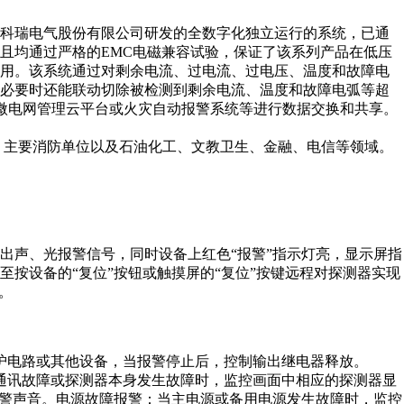
由安科瑞电气股份有限公司研发的全数字化独立运行的系统，已通
且均通过严格的EMC电磁兼容试验，保证了该系列产品在低压
应用。该系统通过对剩余电流、过电流、过电压、温度和故障电
当必要时还能联动切除被检测到剩余电流、温度和故障电弧等超
企业微电网管理云平台或火灾自动报警系统等进行数据交换和共享。
主要消防单位以及石油化工、文教卫生、金融、电信等领域。
声、光报警信号，同时设备上红色“报警”指示灯亮，显示屏指
按设备的“复位”按钮或触摸屏的“复位”按键远程对探测器实现
。
护电路或其他设备，当报警停止后，控制输出继电器释放。
讯故障或探测器本身发生故障时，监控画面中相应的探测器显
报警声音。电源故障报警：当主电源或备用电源发生故障时，监控