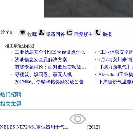
分享到：
收藏
邀请回答
回复楼主
举报
楼主最近还看过
工业信息安全 让ICS为你做点什么
“工业信息安全周之我见”
·
·
浅谈信息安全及解决方案
7月7与安川来“
·
·
有奖专题讨论：面对低压变频故障，老手是这样解决的！
【德力西电气】三
·
·
寻秘笈、填问卷、赢无人机
AbleCloud工业物
·
·
2017年6月份精华帖奖励发放公告
下周据说气温能
·
·
热门招聘
相关主题
NELES NE724/S1定位器用于气...
[2012]