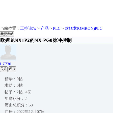
当前位置：
工控论坛
>
产品
>
PLC
>
欧姆龙(OMRON)PLC
我要发帖
欧姆龙NX1P2的NX-PG0脉冲控制
LZ730
关注
私信
精华：0帖
求助：0帖
帖子：2帖 | 4回
年度积分：2
历史总积分：53
注册：2022年12月07日