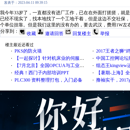
发表于：2023-04-11 09:39:15
我今年33岁了，一直都没有进厂工作，已在在外面打搓搓，就
已经不现实了，找本地找了一个工地干着，但是这边不交社保
个单位挂靠。但是我们这里的没有办的，要去武汉，费用1W左
分享到：
收藏
邀请回答
回复楼主
举报
楼主最近还看过
PKS的防火墙
2017王者之狮“鸡”情签到
·
·
【一起探讨】针对机床业的伺服系统发展，您的期望是什么？
中国工控网论坛版块
·
·
【7月北京】全国OPCUA与工业互联技术培训班通知！
组态王kingvi
·
·
经典！西门子内部培训PPT
【暑期-上海】全国工业4.
·
·
PLC300 资料整理打包，入门必备
撸袖实干，2017gongkong
·
·