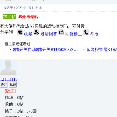
发表于：2023-04-05 11:54:51
求助帖
45分-未结帖
有大佬熟悉台达A2伺服的运动控制吗。可付费，
分享到：
收藏
邀请回答
回复楼主
举报
楼主最近还看过
8路开关自动8路开关RTU50208路开关金鸽RTU5021
智能报警器K1智能
·
·
121111115
关注
私信
[版主]
精华：0帖
求助：0帖
帖子：3帖 | 378回