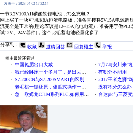
发表于：2023-04-02 17:32:14
一节3.2V100AH磷酸铁锂电池，怎么充电？
网上买了一块可调压8A恒流电路板，准备直接将5V15A电源调压到
流完全是正常的(理论应该是12~15A充电电流)，准备用于做PL
试12V、24V器件)，这个比铅蓄电池轻量化多了
分享到：
收藏
邀请回答
回复楼主
举报
楼主最近还看过
中国氮肥出口大减
7月7与安川来“
·
·
我已经卧床一个多月了，是出去安装机械手在高速遭遇车祸所致:大家工作都要特别注意啊
有积分不能用
·
·
S7-200CN与S7-200SMART的区别
2017王者之狮“鸡”情签到
·
·
老毛桃一键还原，傻瓜式操作一键轻松备份还原；程序为向导式安装，一键即可实现自动备份或还原系统。
没有积分怎么办
·
·
急！欧姆龙CJ1M系列PLC,如何用时间控制变频器。要求时间在组态王中可以自由输入！拜托各位大神了！
台达plc与三菱
·
·