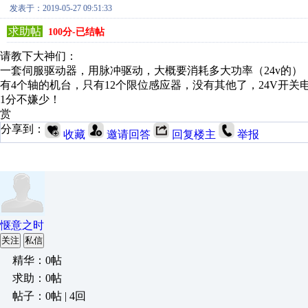
发表于：2019-05-27 09:51:33
求助帖
100分-已结帖
请教下大神们：
一套伺服驱动器，用脉冲驱动，大概要消耗多大功率（24v的） 
有4个轴的机台，只有12个限位感应器，没有其他了，24V开关
1分不嫌少！
赏
分享到：
收藏
邀请回答
回复楼主
举报
惬意之时
关注
私信
精华：0帖
求助：0帖
帖子：0帖 | 4回