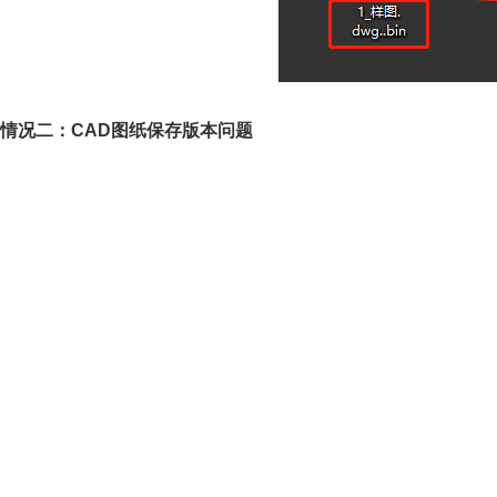
情况二：CAD图纸保存版本问题
相信各位设计师小伙伴应该都知道低版本的CAD软件无法发开高版本
版本时，便会出现无法打开图纸的情况。
解决办法：
浩辰CAD看图王手机版中默认会将CAD图纸保存为2010版本，如果
存图纸时候将其保存为较低版本，再分享至电脑中。步骤：
1、在手机中启动浩辰CAD看图王APP后，打开CAD图纸文件，将
置】。