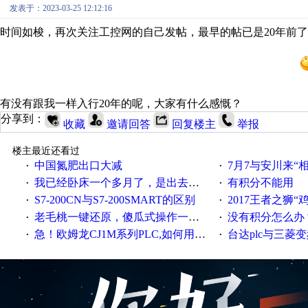
发表于：2023-03-25 12:12:16
时间如梭，再次关注工控网的自己发帖，
最早的帖已是
20年前
有没有跟我一样入行20年的呢，大家有什么感慨？
分享到：
收藏
邀请回答
回复楼主
举报
楼主最近还看过
中国氮肥出口大减
7月7与安川来“
·
·
我已经卧床一个多月了，是出去安装机械手在高速遭遇车祸所致:大家工作都要特别注意啊
有积分不能用
·
·
S7-200CN与S7-200SMART的区别
2017王者之狮“鸡”情签到
·
·
老毛桃一键还原，傻瓜式操作一键轻松备份还原；程序为向导式安装，一键即可实现自动备份或还原系统。
没有积分怎么办
·
·
急！欧姆龙CJ1M系列PLC,如何用时间控制变频器。要求时间在组态王中可以自由输入！拜托各位大神了！
台达plc与三菱
·
·